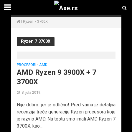
|
Ryzen 7 3700X
Ryzen 7 3700X
PROCESORI
AMD
•
AMD Ryzen 9 3900X + 7
3700X
8. jula 2019.
Nije dobro…jer je odlično! Pred vama je detaljna
recenzija treće generacije Ryzen procesora koje
je razvio AMD. Na testu smo imali AMD Ryzen 7
3700X, kao...