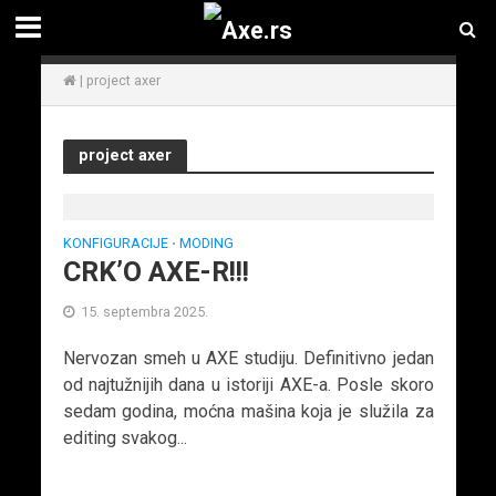
|
project axer
project axer
KONFIGURACIJE
MODING
•
CRK’O AXE-R!!!
15. septembra 2025.
Nervozan smeh u AXE studiju. Definitivno jedan
od najtužnijih dana u istoriji AXE-a. Posle skoro
sedam godina, moćna mašina koja je služila za
editing svakog...