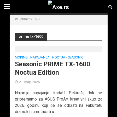
|
prime tx-1600
prime tx-1600
MODING
NAPAJANJA
NOCTUA
SEASONIC
•
•
•
Seasonic PRIME TX-1600
Noctua Edition
21. maja 2026.
Najbolje napajanje ikada!? Sekiraši, dok se
pripremamo za ASUS ProArt kreativni skup za
2026. godinu koji će se održati na Fakultetu
dramskih umetnosti u...