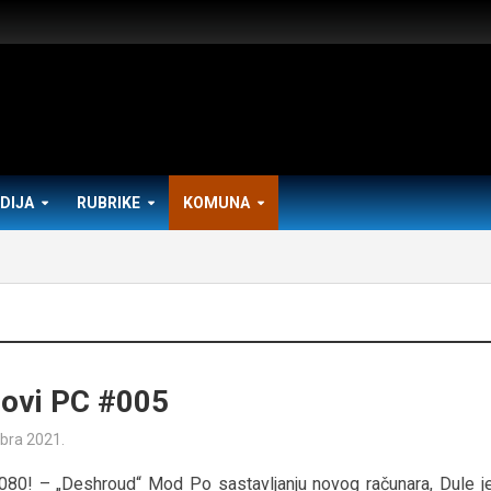
DIJA
RUBRIKE
KOMUNA
ovi PC #005
bra 2021.
080! – „Deshroud“ Mod Po sastavljanju novog računara, Dule j