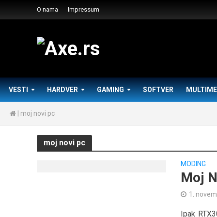
O nama
Impressum
VESTI
HARDVER
GAMING
SOFTVER
MULTIME
|
moj novi pc
moj novi pc
MODING
Moj N
1. novem
Ipak RTX3