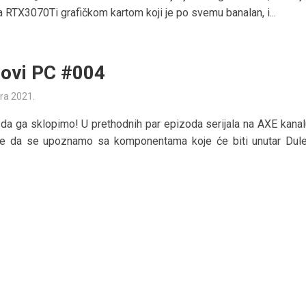
 RTX3070Ti grafičkom kartom koji je po svemu banalan, i...
ovi PC #004
ra 2021.
 da ga sklopimo! U prethodnih par epizoda serijala na AXE kana
like da se upoznamo sa komponentama koje će biti unutar Dul