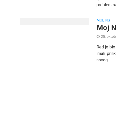
problem sa
MODING
Moj N
28. oktob
Red je bio
imali pri
novog...