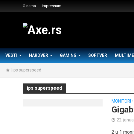
O nama
Impressum
VESTI
HARDVER
GAMING
SOFTVER
MULTIME
|
ips superspeed
ips superspeed
MONITORI
•
Giga
22. janua
2 u 1 monit