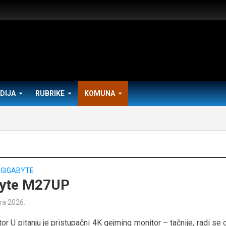
DIJA
RUBRIKE
KOMUNA
GIGABYTE
byte M27UP
ra 2026.
or U pitanju je pristupačni 4K gejming monitor – tačnije, radi se 