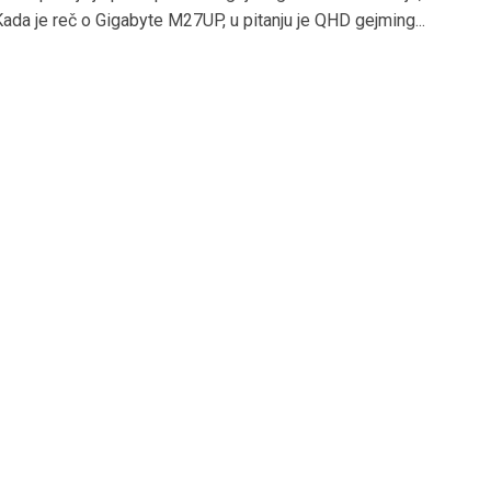
Kada je reč o Gigabyte M27UP, u pitanju je QHD gejming...