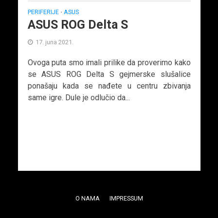
PERIFERIJE
ASUS
•
ASUS ROG Delta S
17. juna 2021.
Ovoga puta smo imali prilike da proverimo kako
se ASUS ROG Delta S gejmerske slušalice
ponašaju kada se nađete u centru zbivanja
same igre. Dule je odlučio da...
O NAMA
IMPRESSUM