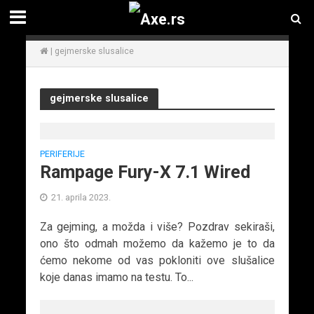
|
gejmerske slusalice
gejmerske slusalice
PERIFERIJE
Rampage Fury-X 7.1 Wired
21. aprila 2023.
Za gejming, a možda i više? Pozdrav sekiraši,
ono što odmah možemo da kažemo je to da
ćemo nekome od vas pokloniti ove slušalice
koje danas imamo na testu. To...