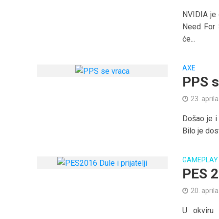
NVIDIA je 
Need For S
će...
AXE
PPS s
23. april
Došao je i
Bilo je dos
GAMEPLAY
PES 20
20. april
U okviru