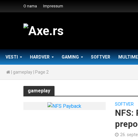
O nama
Impressum
VESTI
HARDVER
GAMING
SOFTVER
MULTIME
|
gameplay
|
Page 2
gameplay
SOFTVER
NFS: 
prepo
26. sept