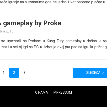
seća igranje na automatima gde se jedan život papreno plaćao u..
 gameplay by Proka
bra 2015.
 se upoznali sa Prokom u Kung Fury gameplay-u došao je r
zna i u nekoj igri na PC-u. Izbor je ovaj put pao na igru kriptičnog i
1
2
3
SLEDEĆA
O NAMA
IMPRESSUM