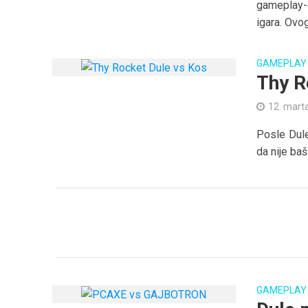
gameplay-e
igara. Ovog.
GAMEPLAY
Thy R
12. mart
Posle Dule
da nije baš
GAMEPLAY