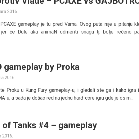
protiv Vlade – PCAXE vs GAJBOTR
uara 2016.
 PCAXE gameplay je tu pred Vama. Ovog puta nije u pitanju kl
 jer će Dule aka animaN odmeriti snagu tj. bolje rečeno p
 gameplay by Proka
ra 2016.
te Proku u Kung Fury gameplay-u, i gledali ste ga i kako igra i
MA-u, a sada je došao red na jednu hard-core igru gde je osim...
 of Tanks #4 – gameplay
a 2016.