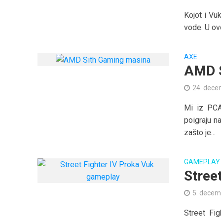
Kojot i Vu
vode. U ov
AXE
AMD S
24. dece
Mi iz PCA
poigraju n
zašto je...
GAMEPLAY
Stree
5. decem
Street Fig