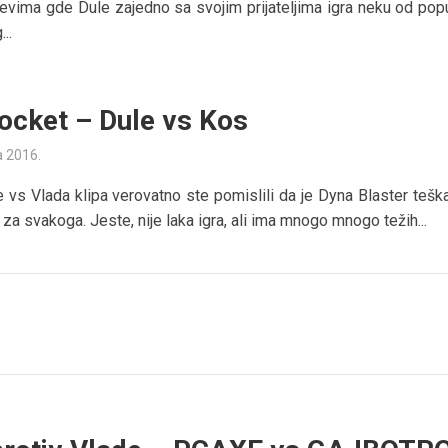
vima gde Dule zajedno sa svojim prijateljima igra neku od popu
..
ocket – Dule vs Kos
a 2016.
 vs Vlada klipa verovatno ste pomislili da je Dyna Blaster teška
 za svakoga. Jeste, nije laka igra, ali ima mnogo mnogo težih...