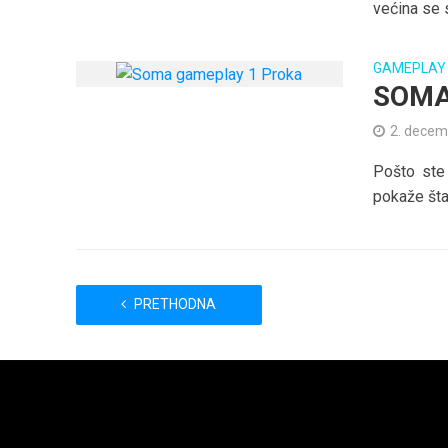
većina se 
GAMEPLAY
SOMA
2. decem
Pošto ste
pokaže šta 
PRETHODNA