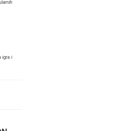
larnih
 igra i