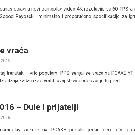
danas objavila novi gameplay video 4K rezolucije sa 60 FPS-a i
peed Payback i minimalne i preporučene specifikacije za igru
e vraća
a 2016.
 taj trenutak – vrlo popularni PPS serijal se vraća na PCAXE YT 
ta pitanja kada će se vratiti ovaj show i odgovor je tu pred...
16 – Dule i prijatelji
a 2016.
 gameplay sekcije na PCAXE portalu, jedan deo biće po