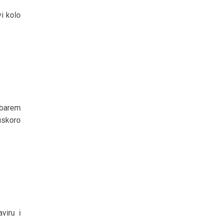
i kolo
 barem
uskoro
viru i