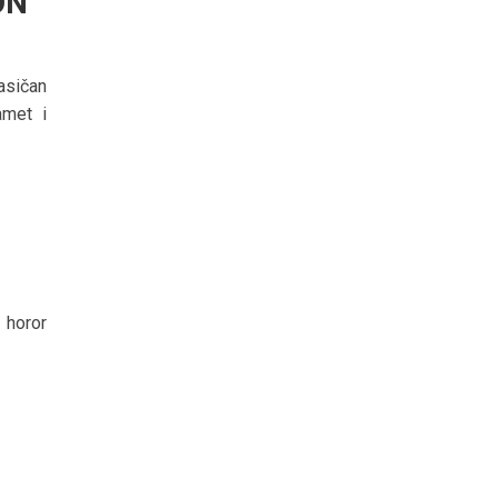
ON
asičan
amet i
 horor