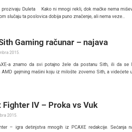
k prozivaju Duleta Kako ni mnogi rekli, dok mačke nema mišev
om slučaju ta poslovica dobija puno značenje, ali nema veze...
ith Gaming računar – najava
mbra 2015.
XE-a znamo da svi potajno žele da postanu Sith, ili da se
a AMD gejming mašini koju iz milošte zovemo Sith, a videćete 
t Fighter IV – Proka vs Vuk
bra 2015.
hter – igra detinjstva mnogih iz PCAXE redakcije. Sećanja na