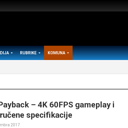
DIJA
RUBRIKE
KOMUNA
Payback – 4K 60FPS gameplay i
ručene specifikacije
embra 2017.