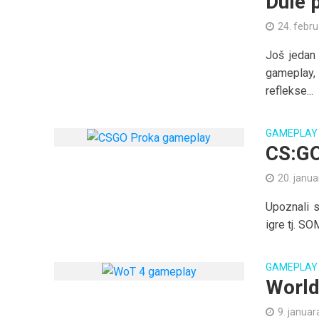
Dule 
24. febr
Još jedan
gameplay,
reflekse...
GAMEPLAY
CS:GO
20. janua
Upoznali s
igre tj. SO
GAMEPLAY
World
9. januar