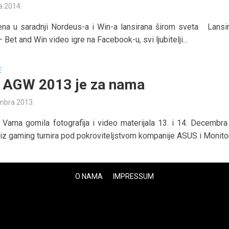
a 2014.
jena u saradnji Nordeus-a i Win-a lansirana širom sveta Lansi
 Bet and Win video igre na Facebook-u, svi ljubitelji...
E
AGW 2013 je za nama
mbra 2013.
d Vama gomila fotografija i video materijala 13. i 14. Decembra
niz gaming turnira pod pokroviteljstvom kompanije ASUS i Monitor.
O NAMA
IMPRESSUM