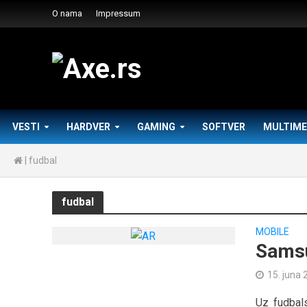
O nama
Impressum
VESTI
HARDVER
GAMING
SOFTVER
MULTIME
|
fudbal
fudbal
MOBILE
Samsu
15. juna 
Uz fudbals