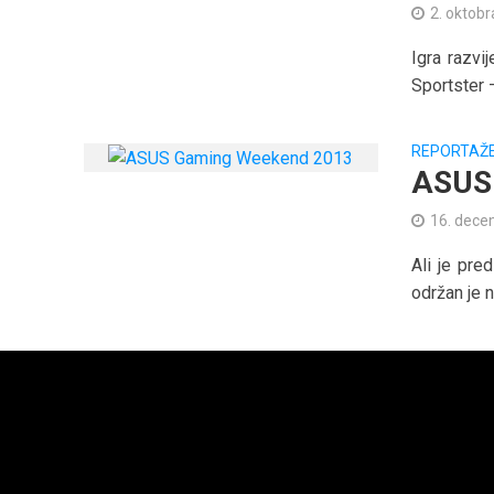
2. oktobr
Igra razvi
Sportster –
REPORTAŽ
ASUS 
16. dece
Ali je pre
održan je 