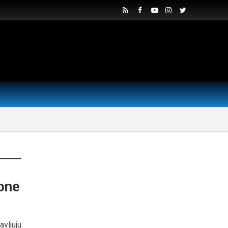
one
vljuju