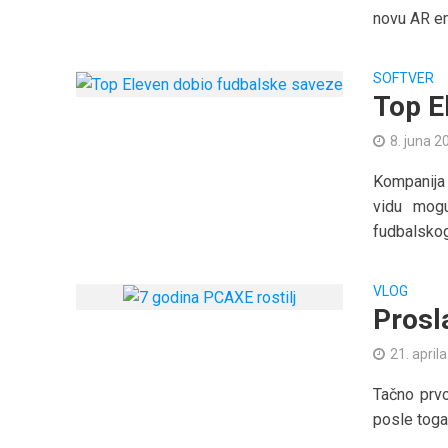
novu AR em
SOFTVER
Top E
8. juna 2
Kompanija 
vidu mogu
fudbalskog.
VLOG
Prosl
21. april
Tačno prvo
posle toga 