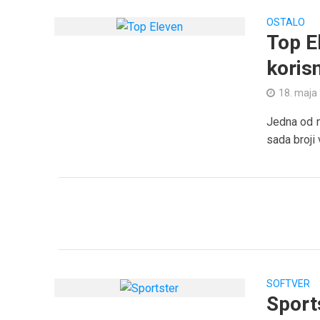
OSTALO
Top E
koris
18. maja
Jedna od n
sada broji 
SOFTVER
Sport