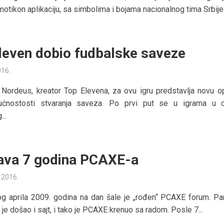
otikon aplikaciju, sa simbolima i bojama nacionalnog tima Srbije.
leven dobio fudbalske saveze
016.
Nordeus, kreator Top Elevena, za ovu igru predstavlja novu op
ćnostosti stvaranja saveza. Po prvi put se u igrama u o
..
ava 7 godina PCAXE-a
a 2016.
g aprila 2009. godina na dan šale je „rođen“ PCAXE forum. Pa
je došao i sajt, i tako je PCAXE krenuo sa radom. Posle 7...