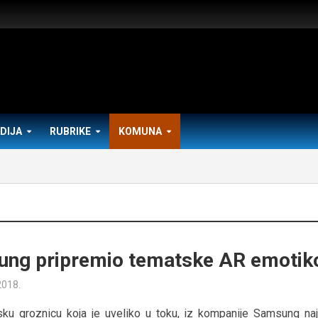
DIJA
RUBRIKE
KOMUNA
ng pripremio tematske AR emotik
2018.
ku groznicu koja je uveliko u toku, iz kompanije Samsung naja