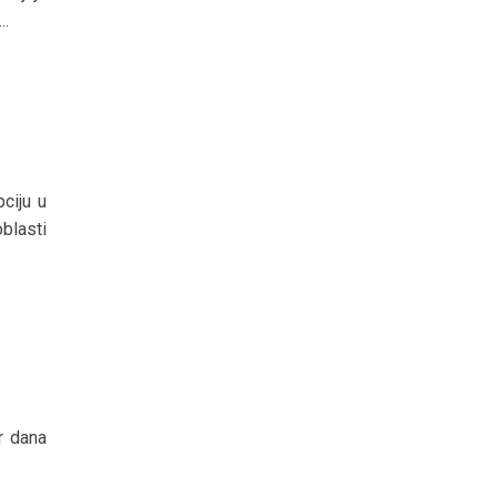
..
ciju u
blasti
r dana