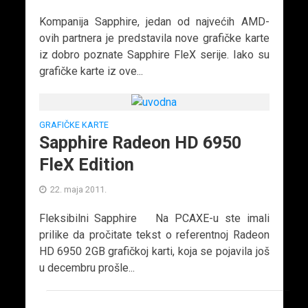
Kompanija Sapphire, jedan od najvećih AMD-
ovih partnera je predstavila nove grafičke karte
iz dobro poznate Sapphire FleX serije. Iako su
grafičke karte iz ove...
GRAFIČKE KARTE
Sapphire Radeon HD 6950
FleX Edition
22. maja 2011.
Fleksibilni Sapphire Na PCAXE-u ste imali
prilike da pročitate tekst o referentnoj Radeon
HD 6950 2GB grafičkoj karti, koja se pojavila još
u decembru prošle...