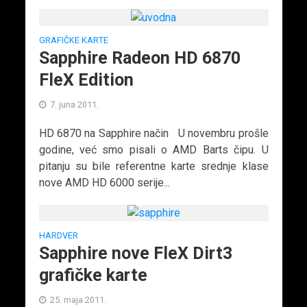
GRAFIČKE KARTE
Sapphire Radeon HD 6870
FleX Edition
7. juna 2011.
HD 6870 na Sapphire način U novembru prošle
godine, već smo pisali o AMD Barts čipu. U
pitanju su bile referentne karte srednje klase
nove AMD HD 6000 serije...
HARDVER
Sapphire nove FleX Dirt3
grafičke karte
25. maja 2011.