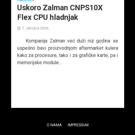
Uskoro Zalman CNPS10X
Flex CPU hladnjak
7. oktobra 2009.
Kompanija Zalman već duži niz godina se
uspešno bavi proizvodnjom aftermarket kulera
kako za procesore, tako i za grafičke karte, pa i
memorijske module...
O NAMA
IMPRESSUM