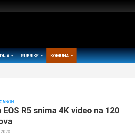
DIJA
RUBRIKE
KOMUNA
CANON
 EOS R5 snima 4K video na 120
ova
a 2020.