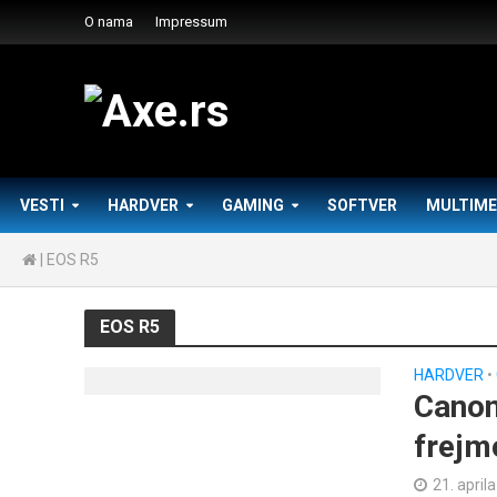
O nama
Impressum
VESTI
HARDVER
GAMING
SOFTVER
MULTIME
|
EOS R5
EOS R5
HARDVER
•
Canon
frejm
21. april