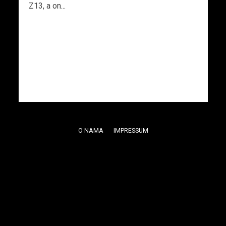
Z13, a on...
O NAMA
IMPRESSUM