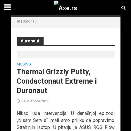
|
duronaut
duronaut
MODING
Thermal Grizzly Putty,
Condactonaut Extreme i
Duronaut
24. oktobra 2025.
Nikad luđa intervencija! U današnjoj epizodi
„Nisam Servis“ imali smo priliku da popravimo
Strahinjin laptop. U pitanju je ASUS ROG Flow