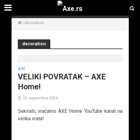
|
decoration
decoration
AXE
VELIKI POVRATAK – AXE
Home!
23. septembra 2024.
Sekiraši, vraćamo AXE Home YouTube kanal na
velika vrata!