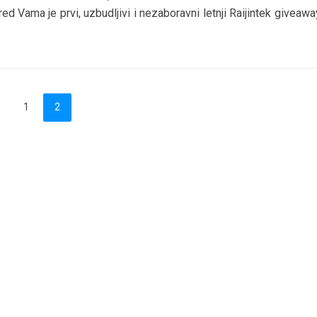
red Vama je prvi, uzbudljivi i nezaboravni letnji Raijintek giveaw
1
2