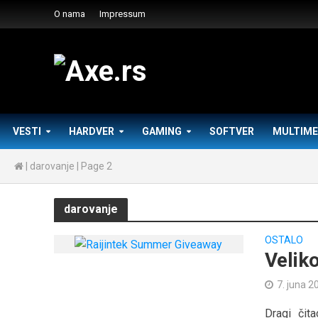
O nama
Impressum
VESTI
HARDVER
GAMING
SOFTVER
MULTIME
|
darovanje
|
Page 2
darovanje
OSTALO
Veliko
7. juna 2
Dragi čit