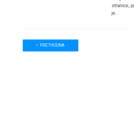
stranice, p
je...
PRETHODNA