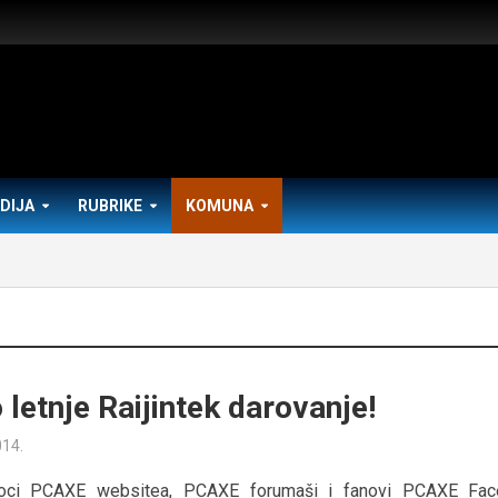
DIJA
RUBRIKE
KOMUNA
 letnje Raijintek darovanje!
014.
aoci PCAXE websitea, PCAXE forumaši i fanovi PCAXE Fa