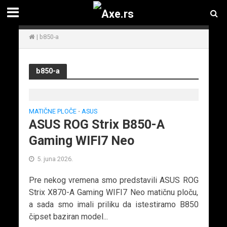
|
b850-a
b850-a
MATIČNE PLOČE
ASUS
•
ASUS ROG Strix B850-A
Gaming WIFI7 Neo
5. juna 2026.
Pre nekog vremena smo predstavili ASUS ROG
Strix X870-A Gaming WIFI7 Neo matičnu ploču,
a sada smo imali priliku da istestiramo B850
čipset baziran model...