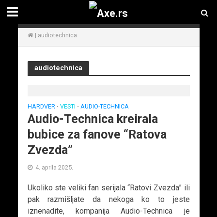
|
audiotechnica
audiotechnica
HARDVER
VESTI
AUDIO-TECHNICA
•
•
Audio-Technica kreirala
bubice za fanove “Ratova
Zvezda”
4. aprila 2025.
Ukoliko ste veliki fan serijala “Ratovi Zvezda” ili
pak razmišljate da nekoga ko to jeste
iznenadite, kompanija Audio-Technica je