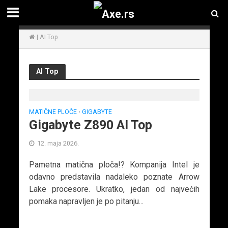
|
AI Top
AI Top
MATIČNE PLOČE
GIGABYTE
•
Gigabyte Z890 AI Top
12. maja 2026.
Pametna matična ploča!? Kompanija Intel je
odavno predstavila nadaleko poznate Arrow
Lake procesore. Ukratko, jedan od najvećih
pomaka napravljen je po pitanju...