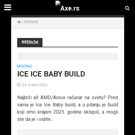
|
9950x3d
9950x3d
MODING
ICE ICE BABY BUILD
24. marta 2026.
Najbrži all AMD/Aorus računar na svetu? Pred
vama je Ice Ice Baby build, a u pitanju je build
koji smo krajem 2025. godine sklopili, a mogli
ste da je i vidite...