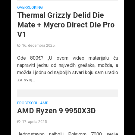
OVERKLOKING
Thermal Grizzly Delid Die
Mate + Mycro Direct Die Pro
V1
16. decembra 2025.
Ode 800€? „U ovom video materijalu ću
napraviti jednu od najvećih grešaka, možda, a
možda i jednu od najboljih stvari koju sam uradio
za svoj...
PROCESORI
AMD
•
AMD Ryzen 9 9950X3D
17. aprila 2025.
Jednostavno najbolji Pojavom 7000 serije