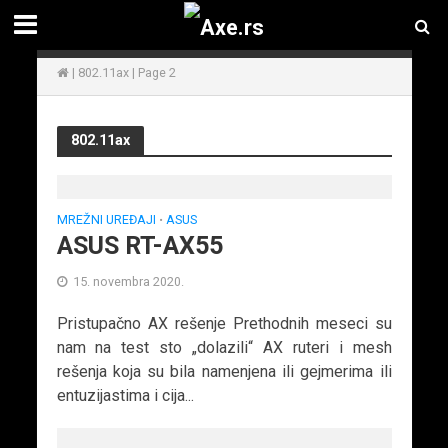
|
802.11ax
|
Page 2
802.11ax
MREŽNI UREĐAJI
ASUS
•
ASUS RT-AX55
15. novembra 2020.
Pristupačno AX rešenje Prethodnih meseci su
nam na test sto „dolazili“ AX ruteri i mesh
rešenja koja su bila namenjena ili gejmerima ili
entuzijastima i cija...