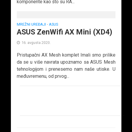
komponente kao što su RA...
MREŽNI UREĐAJI
ASUS
•
ASUS ZenWifi AX Mini (XD4)
16. avgusta 2020.
Pristupačni AX Mesh komplet Imali smo prilike
da se u više navrata upoznamo sa ASUS Mesh
tehnologijom i prenesemo nam naše utiske. U
međuvremenu, od prvog...