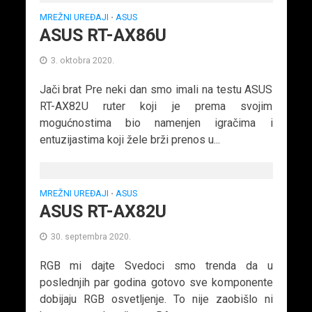
MREŽNI UREĐAJI
ASUS
•
ASUS RT-AX86U
3. oktobra 2020.
Jači brat Pre neki dan smo imali na testu ASUS
RT-AX82U ruter koji je prema svojim
mogućnostima bio namenjen igračima i
entuzijastima koji žele brži prenos u...
MREŽNI UREĐAJI
ASUS
•
ASUS RT-AX82U
30. septembra 2020.
RGB mi dajte Svedoci smo trenda da u
poslednjih par godina gotovo sve komponente
dobijaju RGB osvetljenje. To nije zaobišlo ni