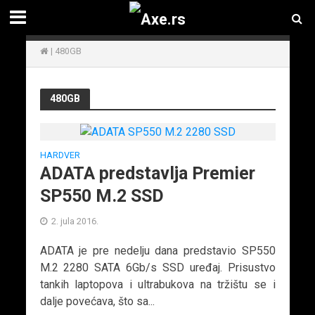
|
480GB
480GB
HARDVER
ADATA predstavlja Premier
SP550 M.2 SSD
2. jula 2016.
ADATA je pre nedelju dana predstavio SP550
M.2 2280 SATA 6Gb/s SSD uređaj. Prisustvo
tankih laptopova i ultrabukova na tržištu se i
dalje povećava, što sa...