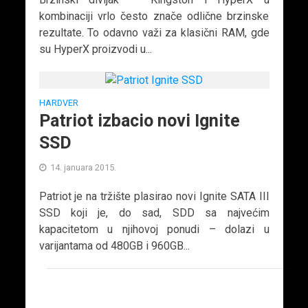
kombinaciji vrlo često znače odlične brzinske
rezultate. To odavno važi za klasični RAM, gde
su HyperX proizvodi u...
HARDVER
Patriot izbacio novi Ignite
SSD
14. januara 2015.
Patriot je na tržište plasirao novi Ignite SATA III
SSD koji je, do sad, SDD sa najvećim
kapacitetom u njihovoj ponudi – dolazi u
varijantama od 480GB i 960GB...