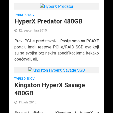
TVRDI DISKOVI
HyperX Predator 480GB
12. septembra 2015.
Pravi PCI-e predstavnik Ranije smo na PCAXE
portalu imali testove PCI-e/RAID SSD-ova koji
su sa svojim brzinskim specifikacijama itekako
obećavali, ali...
TVRDI DISKOVI
Kingston HyperX Savage
480GB
11. jula 2015.
Brzinski divljak Kingston i HyperX u