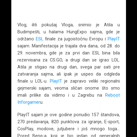
Vlog, iliti pokušaj Vloga, snimio je Atila u
Budimpešti, u halama HungExpo sajma, gde je
održano
ESL
finale za jugoistočnu Evropu i
PlayIT
sajam. Manifestacija je trajala dva dana, od 28. do
29. novembra, gde je za prvi dan ESL bina bila
rezervisana za CS:GO, a drugi dan se igrao LOL.
Atila je stigao na drugi dan, svega par sati pre
zatvaranja sajma, ali ipak je uspeo da odgleda
finale u LOL-u.
PlayIT
je zapravo veliki regionalni
gejmerski sajam, veoma sličan onome što smo
imali prilike da vidimo i u Zagrebu na
Reboot
Inforgamer
u.
PlayIT sajam je ove godine ponudio 157 štandova,
270 predavanja, 820 punktova za igranje, E-sport,
CosPlay, modove, jutjubere i još mnogo toga…
Pored Benq-a, koji je bio jedan od generalnih