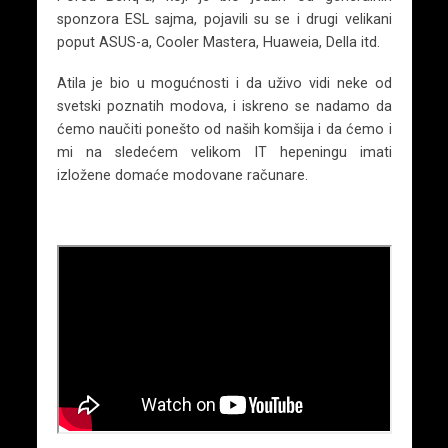
sponzora ESL sajma, pojavili su se i drugi velikani
poput ASUS-a, Cooler Mastera, Huaweia, Della itd.
Atila je bio u mogućnosti i da uživo vidi neke od
svetski poznatih modova, i iskreno se nadamo da
ćemo naučiti ponešto od naših komšija i da ćemo i
mi na sledećem velikom IT hepeningu imati
izložene domaće modovane računare.