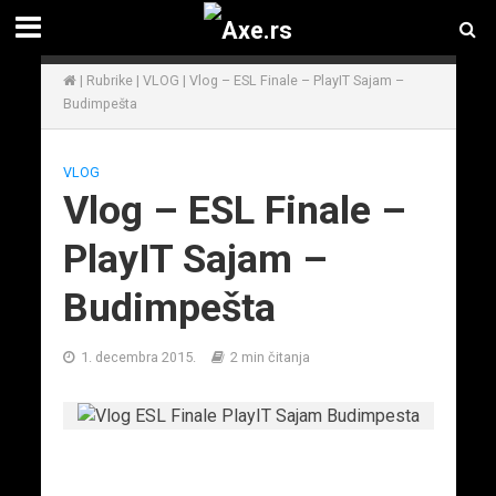
|
Rubrike
|
VLOG
|
Vlog – ESL Finale – PlayIT Sajam –
Budimpešta
VLOG
Vlog – ESL Finale –
PlayIT Sajam –
Budimpešta
1. decembra 2015.
2 min čitanja