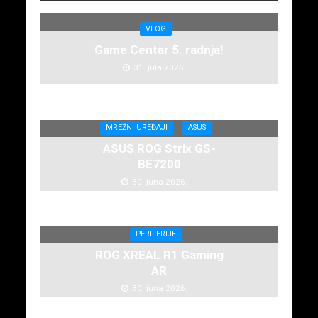
VLOG
Game Centar 5. radnja!
31. jula 2026.
MREŽNI UREĐAJI
ASUS
ASUS ROG Strix GS-
BE7200
30. juna 2026.
PERIFERIJE
ROG XREAL R1 Gaming
AR
30. juna 2026.