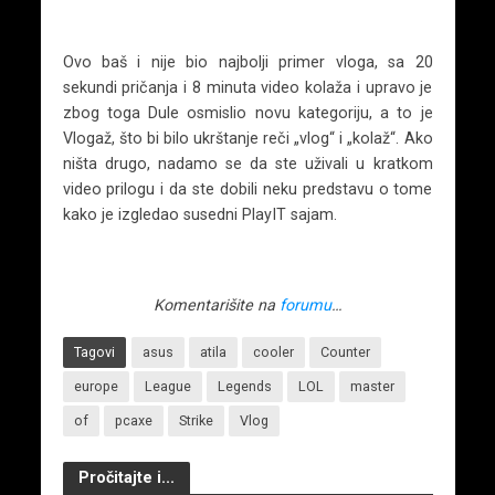
Ovo baš i nije bio najbolji primer vloga, sa 20
sekundi pričanja i 8 minuta video kolaža i upravo je
zbog toga Dule osmislio novu kategoriju, a to je
Vlogaž, što bi bilo ukrštanje reči „vlog“ i „kolaž“. Ako
ništa drugo, nadamo se da ste uživali u kratkom
video prilogu i da ste dobili neku predstavu o tome
kako je izgledao susedni PlayIT sajam.
Komentarišite na
forumu
…
Tagovi
asus
atila
cooler
Counter
europe
League
Legends
LOL
master
of
pcaxe
Strike
Vlog
Pročitajte i...