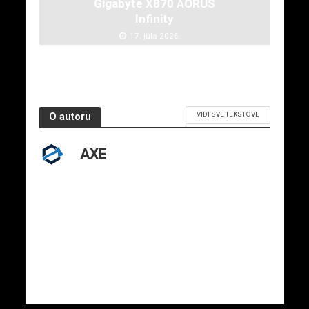
Gigabyte X870 AORUS
Infinity
17. jula 2026.
VIDI SVE TEKSTOVE
O autoru
AXE