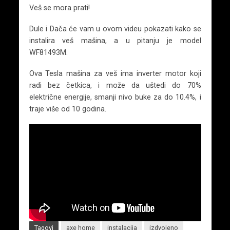
Veš se mora prati!
Dule i Dača će vam u ovom videu pokazati kako se
instalira veš mašina, a u pitanju je model
WF81493M.
Ova Tesla mašina za veš ima inverter motor koji
radi bez četkica, i može da uštedi do 70%
električne energije, smanji nivo buke za do 10.4%, i
traje više od 10 godina.
Tagovi
axe home
instalacija
izdvojeno