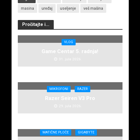
masina
uređaj
useljenje
veš mašina
Pročitajte i...
VLOG
Game Centar 5. radnja!
31. jula 2026.
MIKROFONI
RAZER
Razer Seiren V3 Pro
29. jula 2026.
MATIČNE PLOČE
GIGABYTE