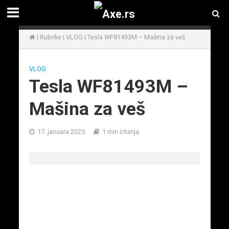
|
Rubrike
|
VLOG
|
Tesla WF81493M – Mašina za veš
VLOG
Tesla WF81493M –
Mašina za veš
17. januara 2025.
1 min čitanja