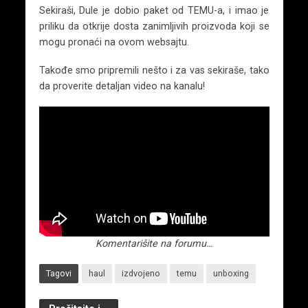
Sekiraši, Dule je dobio paket od TEMU-a, i imao je
priliku da otkrije dosta zanimljivih proizvoda koji se
mogu pronaći na ovom websajtu.
Takođe smo pripremili nešto i za vas sekiraše, tako
da proverite detaljan video na kanalu!
Komentarišite na forumu…
Tagovi
haul
izdvojeno
temu
unboxing