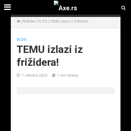
|
Rubrike
|
VLOG
|
TEMU izlazi iz frižidera!
VLOG
TEMU izlazi iz
frižidera!
7. oktobra 2024.
1 min čitanja