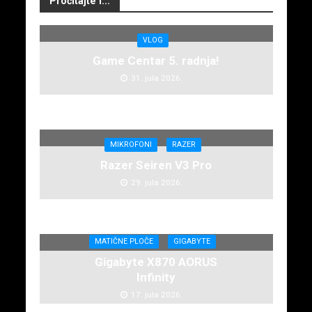
Pročitajte i...
VLOG
Game Centar 5. radnja!
31. jula 2026.
MIKROFONI
RAZER
Razer Seiren V3 Pro
29. jula 2026.
MATIČNE PLOČE
GIGABYTE
Gigabyte X870 AORUS
Infinity
17. jula 2026.