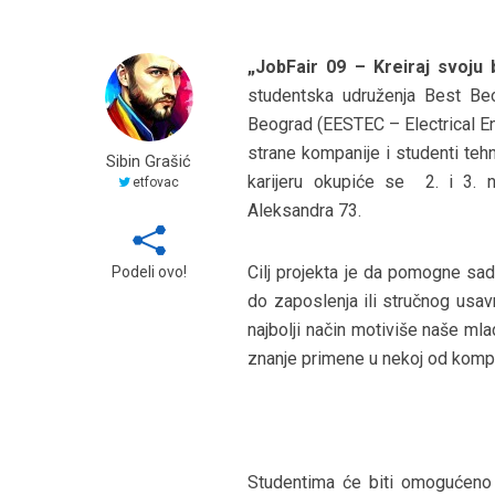
„JobFair 09 – Kreiraj svoju 
studentska udruženja Best Be
Beograd (EESTEC – Electrical E
strane kompanije i studenti teh
Sibin Grašić
karijeru okupiće se 2. i 3. n
etfovac
Aleksandra 73.
Cilj projekta je da pomogne sa
Podeli ovo!
do zaposlenja ili stručnog usav
najbolji način motiviše naše ml
znanje primene u nekoj od kompan
Studentima će biti omogućeno 