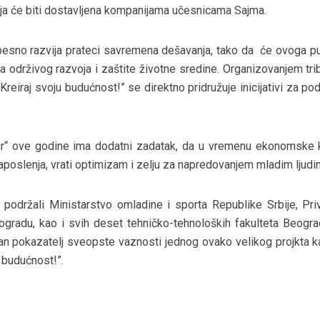
koja će biti dostavljena kompanijama učesnicama Sajma.
sno razvija prateci savremena dešavanja, tako da će ovoga put
ma održivog razvoja i zaštite životne sredine. Organizovanjem tri
Kreiraj svoju budućnost!” se direktno pridružuje inicijativi za po
air“ ove godine ima dodatni zadatak, da u vremenu ekonomske k
aposlenja, vrati optimizam i zelju za napredovanjem mladim ljudi
 podržali Ministarstvo omladine i sporta Republike Srbije, Pri
eogradu, kao i svih deset tehničko-tehnoloških fakulteta Beogr
bitan pokazatelj sveopste vaznosti jednog ovako velikog projkta 
u budućnost!”.