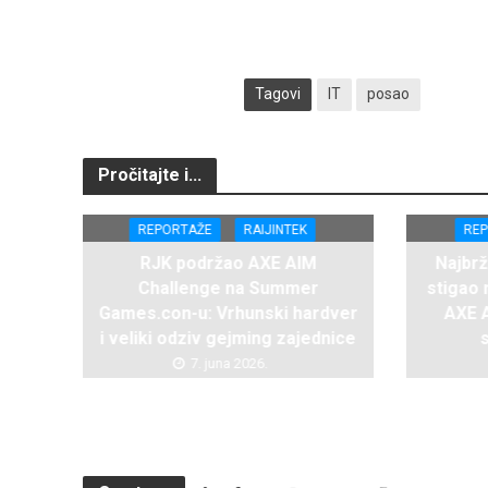
Tagovi
IT
posao
Pročitajte i...
REPORTAŽE
RAIJINTEK
RE
RJK podržao AXE AIM
Najbr
Challenge na Summer
stigao
Games.con-u: Vrhunski hardver
AXE 
i veliki odziv gejming zajednice
7. juna 2026.