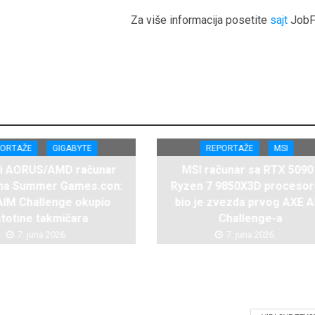
Za više informacija posetite
sajt
JobF
PORTAŽE
GIGABYTE
REPORTAŽE
MSI
ži AORUS/AMD računar
MSI računar sa RTX 5090 
 na Summer Games.con:
Ryzen 7 9850X3D proceso
AIM Challenge okupio
bio je zvezda prvog AXE 
stotine takmičara
Challenge-a
7. juna 2026.
7. juna 2026.