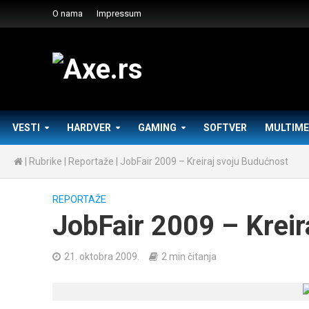
O nama
Impressum
VESTI
HARDVER
GAMING
SOFTVER
MULTIME
|
Rubrike
|
Reportaže
|
JobFair 2009 – Kreiraj svoju Budućnost
REPORTAŽE
JobFair 2009 – Kreir
21. oktobra 2009.
2 min čitanja