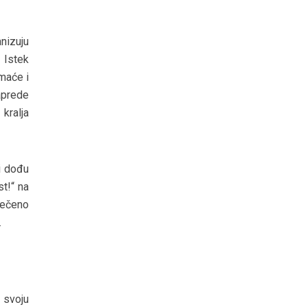
nizuju
 Istek
maće i
naprede
kralja
i dođu
st!“ na
tečeno
.
 svoju