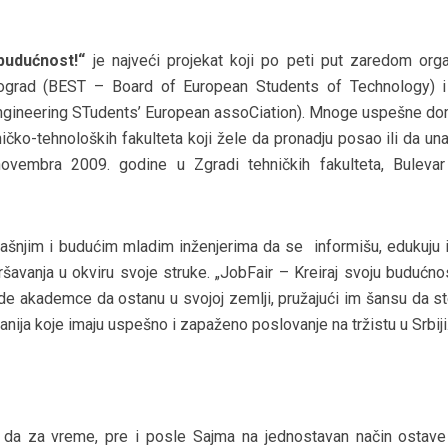
budućnost!“
je najveći projekat koji po peti put zaredom orga
ograd (BEST – Board of European Students of Technology) i
ngineering STudents’ European assoCiation). Mnoge uspešne do
ničko-tehnoloških fakulteta koji žele da pronadju posao ili da u
ovembra 2009. godine u Zgradi tehničkih fakulteta, Bulevar 
dašnjim i budućim mladim inženjerima da se informišu, edukuju 
ršavanja u okviru svoje struke. „JobFair – Kreiraj svoju budućno
ade akademce da ostanu u svojoj zemlji, pružajući im šansu da s
ija koje imaju uspešno i zapaženo poslovanje na tržistu u Srbiji
da za vreme, pre i posle Sajma na jednostavan način ostave