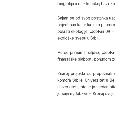
biografiju u elektronskoj bazi, 
Sajam se od svog postanka uspe
orijentisan ka aktuelnim pitanji
oblasti ekologije, „JobFair 09 – 
ekološke svesti u Srbiji.
Pored primarnih ciljeva, „JobF
finansijske slabosti, ponudom z
Značaj projekta su prepoznali i
komora Srbije, Univerzitet u B
univerziteta, sto je jos jedan 
je sajam „JobFair – Kreiraj svoj