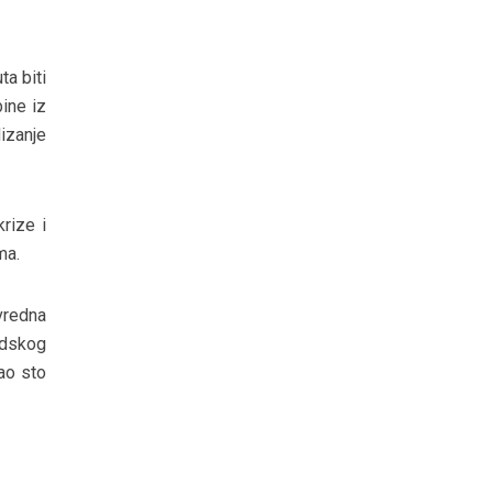
a biti
bine iz
dizanje
rize i
ma.
vredna
adskog
kao sto