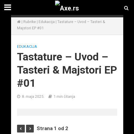
|
Rubrike
|
Edukacija
|
Tastature – Uvod – Tasteri &
Majstori EP #01
EDUKACIJA
Tastature – Uvod –
Tasteri & Majstori EP
#01
8. maja 2025.
1 min čitanja
Strana 1 od 2