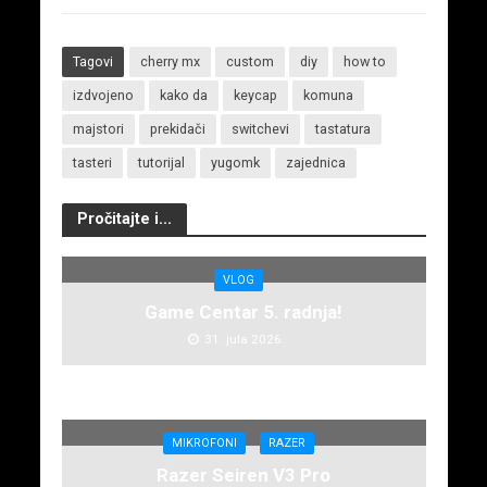
Tagovi
cherry mx
custom
diy
how to
izdvojeno
kako da
keycap
komuna
majstori
prekidači
switchevi
tastatura
tasteri
tutorijal
yugomk
zajednica
Pročitajte i...
VLOG
Game Centar 5. radnja!
31. jula 2026.
MIKROFONI
RAZER
Razer Seiren V3 Pro