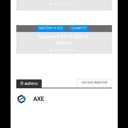
29. jula 2026.
MATIČNE PLOČE
GIGABYTE
Gigabyte X870 AORUS
Infinity
17. jula 2026.
VIDI SVE TEKSTOVE
O autoru
AXE