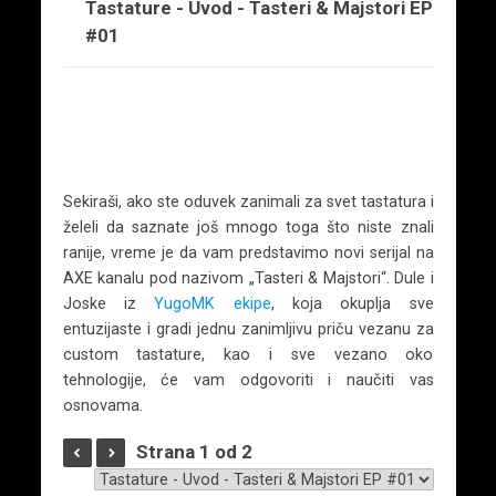
Tastature - Uvod - Tasteri & Majstori EP
#01
Sekiraši, ako ste oduvek zanimali za svet tastatura i
želeli da saznate još mnogo toga što niste znali
ranije, vreme je da vam predstavimo novi serijal na
AXE kanalu pod nazivom „Tasteri & Majstori“. Dule i
Joske iz
YugoMK ekipe
, koja okuplja sve
entuzijaste i gradi jednu zanimljivu priču vezanu za
custom tastature, kao i sve vezano oko
tehnologije, će vam odgovoriti i naučiti vas
osnovama.
Strana 1 od 2