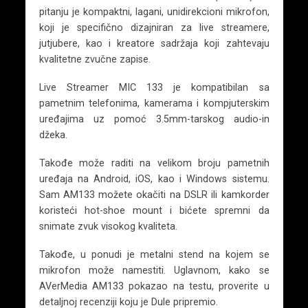
pitanju je kompaktni, lagani, unidirekcioni mikrofon,
koji je specifično dizajniran za live streamere,
jutjubere, kao i kreatore sadržaja koji zahtevaju
kvalitetne zvučne zapise.
Live Streamer MIC 133 je kompatibilan sa
pametnim telefonima, kamerama i kompjuterskim
uređajima uz pomoć 3.5mm-tarskog audio-in
džeka.
Takođe može raditi na velikom broju pametnih
uređaja na Android, iOS, kao i Windows sistemu.
Sam AM133 možete okačiti na DSLR ili kamkorder
koristeći hot-shoe mount i bićete spremni da
snimate zvuk visokog kvaliteta.
Takođe, u ponudi je metalni stend na kojem se
mikrofon može namestiti. Uglavnom, kako se
AVerMedia AM133 pokazao na testu, proverite u
detaljnoj recenziji koju je Dule pripremio.