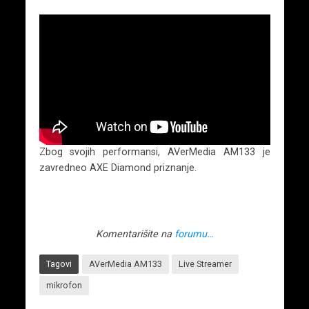
Zbog svojih performansi, AVerMedia AM133 je
zavredneo AXE Diamond priznanje.
Komentarišite na
forumu…
Tagovi
AVerMedia AM133
Live Streamer
mikrofon