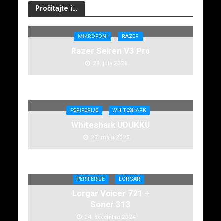
Pročitajte i...
MIKROFONI
RAZER
Razer Seiren V3 Pro
29. jula 2026.
PERIFERIJE
WHITESHARK
Whiteshark UDUKKU
23. maja 2025.
PERIFERIJE
LORGAR
Lorgar Voicer 721 +
Soner 313
24. decembra 2024.