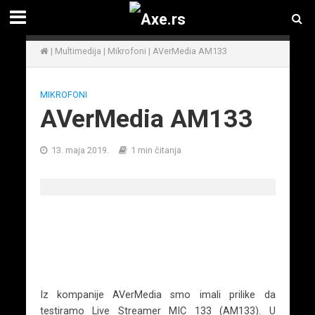
|
Multimedija
|
Mikrofoni
|
AVerMedia AM133
MIKROFONI
AVerMedia AM133
13. maja 2019.
1 min čitanja
Iz kompanije AVerMedia smo imali prilike da
testiramo Live Streamer MIC 133 (AM133). U