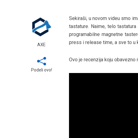
Sekiraši, u novom videu smo ima
tastature. Naime, telo tastatu
programabilne magnetne tastere
press i release time, a sve to 
AXE
Ovo je recenzija koju obavezno 
Podeli ovo!