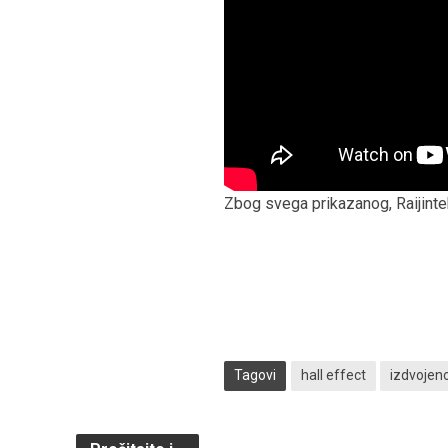
Zbog svega prikazanog, Raijin
Tagovi
hall effect
izdvojen