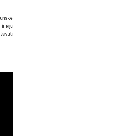
hunske
 imaju
šavati