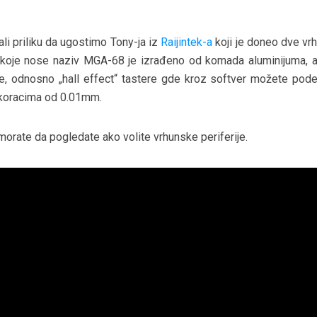
li priliku da ugostimo Tony-ja iz
Raijintek-a
koji je doneo dve vr
ra koje nose naziv MGA-68 je izrađeno od komada aluminijuma, a
, odnosno „hall effect“ tastere gde kroz softver možete pode
u koracima od 0.01mm.
morate da pogledate ako volite vrhunske periferije.