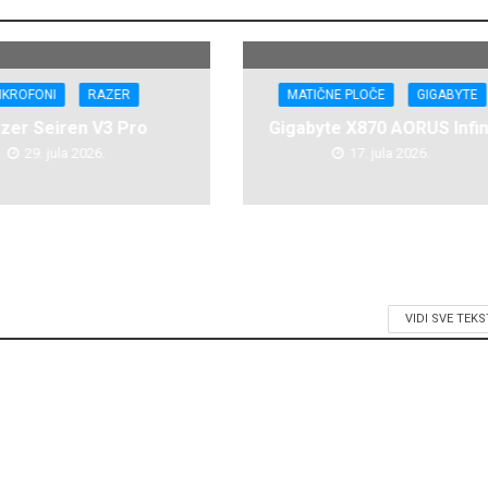
IKROFONI
RAZER
MATIČNE PLOČE
GIGABYTE
zer Seiren V3 Pro
Gigabyte X870 AORUS Infin
29. jula 2026.
17. jula 2026.
VIDI SVE TEK