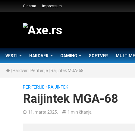
O nama
Impressum
VESTI
HARDVER
GAMING
SOFTVER
MULTIME
|
Hardver
|
Periferije
|
Raijintek MGA-68
PERIFERIJE
•
RAIJINTEK
Raijintek MGA-68
11. marta 2025.
1 min čitanja