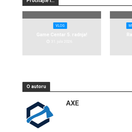
Pročitajte i...
VLOG
M
Game Centar 5. radnja!
Ra
31. jula 2026.
O autoru
AXE