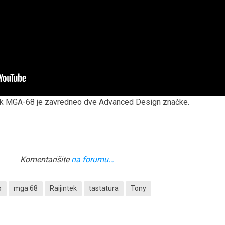
tek MGA-68 je zavredneo dve Advanced Design značke.
Komentarišite
na forumu…
o
mga 68
Raijintek
tastatura
Tony