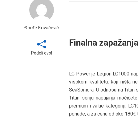
Đorđe Kovačević
Finalna zapažanj
Podeli ovo!
LC Power je Legion LC1000 napa
visokom kvalitetu, koji ništa n
SeaSonic-a. U odnosu na Titan se
Titan seriju napajanja moćićet
premium i value kategoriji. LC1
ponude, a za cenu od oko 180€ t