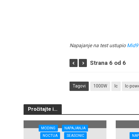
Napajanje na test ustupio
Mid9
Strana 6 od 6
Tagovi
1000W
lc
lc-pow
Pročitajte i...
MODING
NAPAJANJA
NOCTUA
SEASONIC
NA