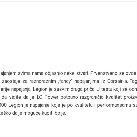
a
janjem svima nama objasnio neke stvari. Prvenstveno se ovde 
e zaostaje za raznoraznim „fancy“ napajanjima iz Corsair-a, Tag
rije napajanja, Legion je sasvim druga priča. U testu koji se od
e da vidite da je LC Power potpuno razgraničio kvalitet proiz
000 Legion je napajanje koje je po kvalitetu i performansama s
eško da je moguće kupiti bolje.