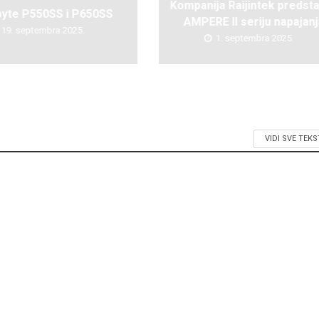
Kompanija Raijintek predsta
byte P550SS i P650SS
AMPERE II seriju napajanj
19. septembra 2025.
1. septembra 2025.
VIDI SVE TEK