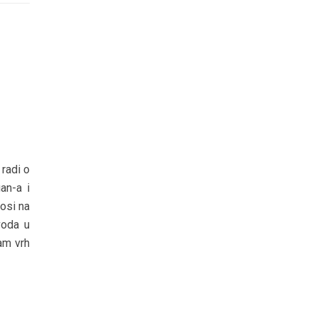
radi o
an-a i
nosi na
voda u
am vrh