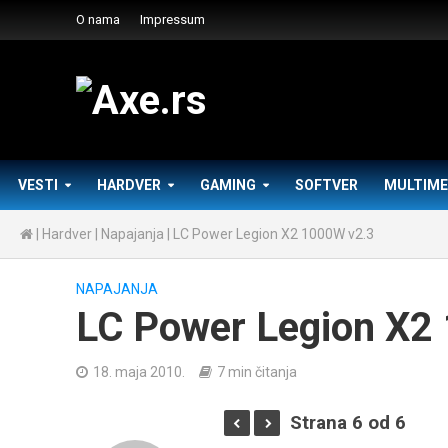
O nama
Impressum
VESTI
HARDVER
GAMING
SOFTVER
MULTIME
|
Hardver
|
Napajanja
|
LC Power Legion X2 1000W v2.3
NAPAJANJA
LC Power Legion X2
18. maja 2010.
7 min čitanja
Strana 6 od 6