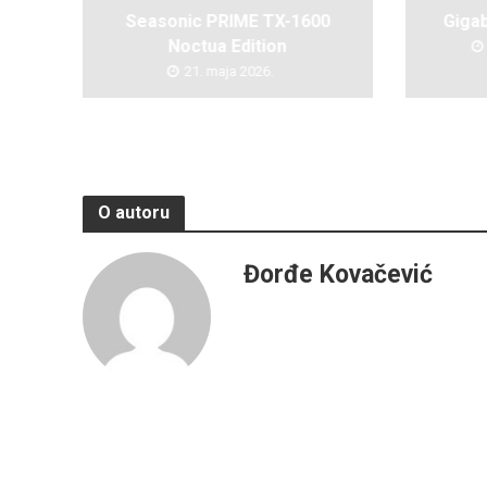
Seasonic PRIME TX-1600
Giga
Noctua Edition
21. maja 2026.
O autoru
Đorđe Kovačević