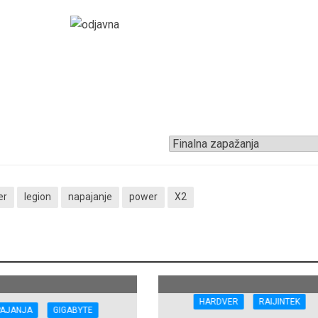
er
legion
napajanje
power
X2
HARDVER
RAIJINTEK
PAJANJA
GIGABYTE