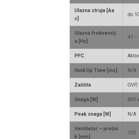
Ulazna struja [Aa
do 1
c]
Ulazna frekvencij
47 –
a [Hz]
PFC
Aktiv
Hold Up Time [ms]
N/A
Zaštita
OVP,
Snaga [W]
800 
Peak snaga [W]
N/A
Ventilator – prečni
135
k [mm]