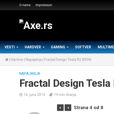
O nama
Impressum
VESTI
HARDVER
GAMING
SOFTVER
MULTIME
|
Hardver
|
Napajanja
|
Fractal Design Tesla R2 800W
NAPAJANJA
Fractal Design Tesl
16. juna 2014.
19 min čitanja
Strana 4 od 8