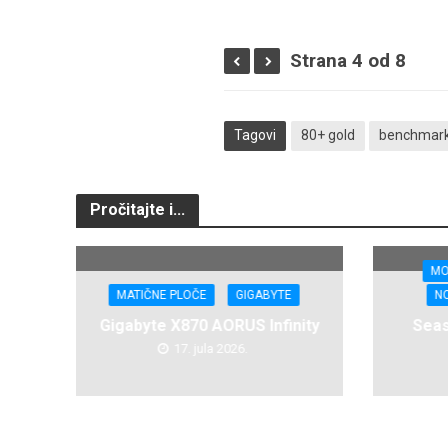
Strana 4 od 8
Tagovi
80+ gold
benchmar
Pročitajte i...
MO
MATIČNE PLOČE
GIGABYTE
N
Gigabyte X870 AORUS Infinity
Seas
17. jula 2026.