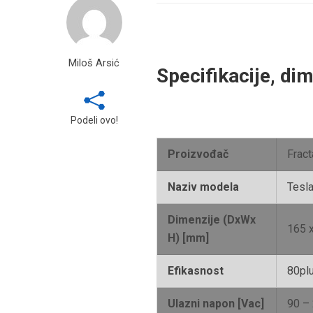
Miloš Arsić
Specifikacije, dim
Podeli ovo!
Proizvođač
Fract
Naziv modela
Tesl
Dimenzije (DxWx
165 
H) [mm]
Efikasnost
80pl
Ulazni napon [Vac]
90 –