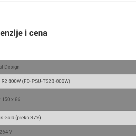
enzije i cena
al Design
a R2 800W (FD-PSU-TS2B-800W)
x 150 x 86
us Gold (preko 87%)
 264 V