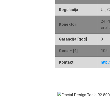
Regulacija
UL, 
24 Pi
Konektori
erial
Garancija [god]
3
Cena ~ [€]
105
Kontakt
http: