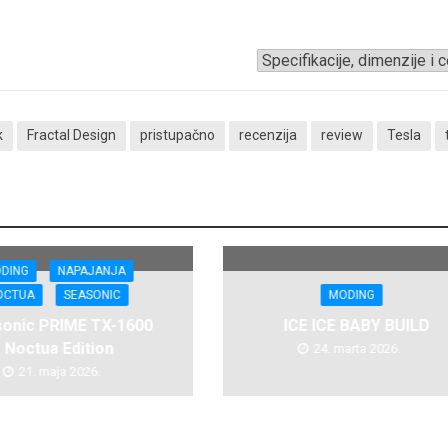
k
Fractal Design
pristupačno
recenzija
review
Tesla
DING
NAPAJANJA
OCTUA
SEASONIC
MODING
onic PRIME TX-1600
ICE ICE BABY BUILD
Noctua Edition
24. marta 2026.
21. maja 2026.