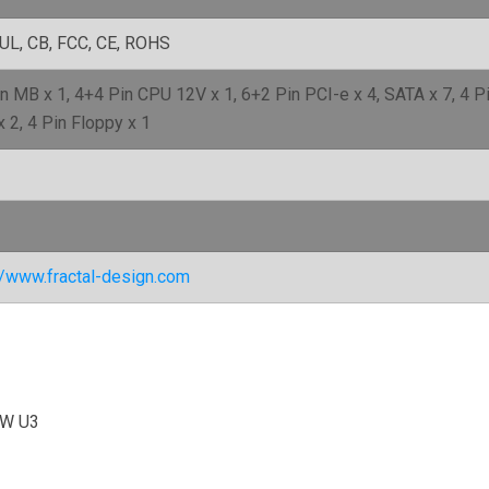
CUL, CB, FCC, CE, ROHS
n MB x 1, 4+4 Pin CPU 12V x 1, 6+2 Pin PCI-e x 4, SATA x 7, 4 P
 x 2, 4 Pin Floppy x 1
//www.fractal-design.com