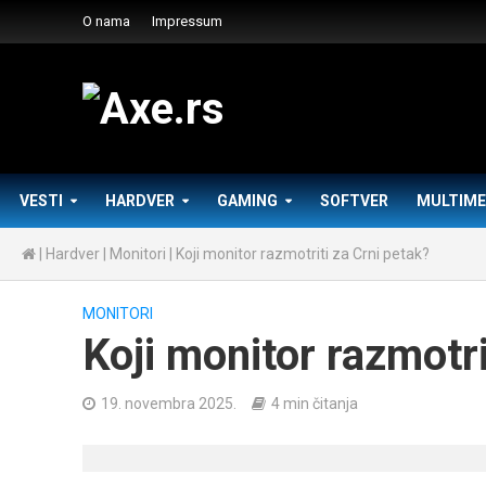
O nama
Impressum
VESTI
HARDVER
GAMING
SOFTVER
MULTIME
|
Hardver
|
Monitori
|
Koji monitor razmotriti za Crni petak?
MONITORI
Koji monitor razmotri
19. novembra 2025.
4 min čitanja