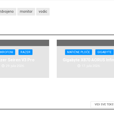
izdvojeno
monitor
vodic
IKROFONI
RAZER
MATIČNE PLOČE
GIGABYTE
zer Seiren V3 Pro
Gigabyte X870 AORUS Infin
29. jula 2026.
17. jula 2026.
VIDI SVE TEK