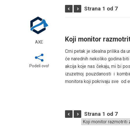
Strana 1 od 7
Koji monitor razmotri
AXE
Crni petak je idealna prilika da 
će narednih nekoliko godina biti
Podeli ovo!
akcija koje nas čekaju, mi bi p
izuzetnoj pouzdanosti i kombin
monitora koji pokrivaju sve od e
Strana 1 od 7