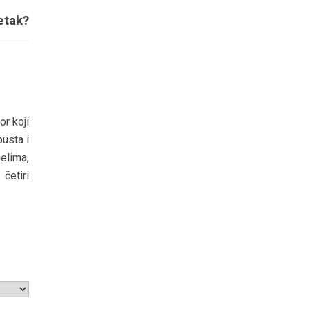
etak?
or koji
pusta i
elima,
četiri