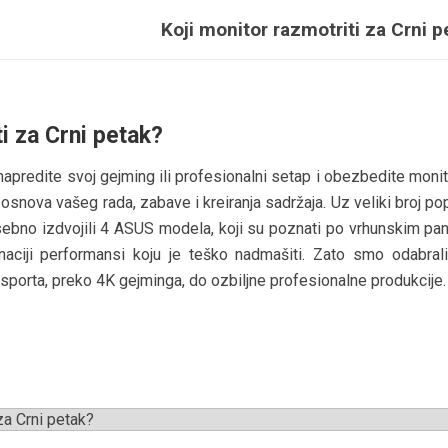
Koji monitor razmotriti za Crni p
ti za Crni petak?
unapredite svoj gejming ili profesionalni setap i obezbedite monit
 osnova vašeg rada, zabave i kreiranja sadržaja. Uz veliki broj po
osebno izdvojili 4 ASUS modela, koji su poznati po vrhunskim pan
aciji performansi koju je teško nadmašiti. Zato smo odabrali 
sporta, preko 4K gejminga, do ozbiljne profesionalne produkcije.