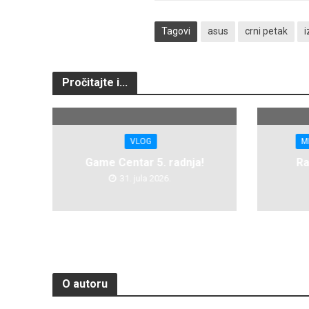
Tagovi
asus
crni petak
Pročitajte i...
VLOG
M
Game Centar 5. radnja!
Ra
31. jula 2026.
O autoru