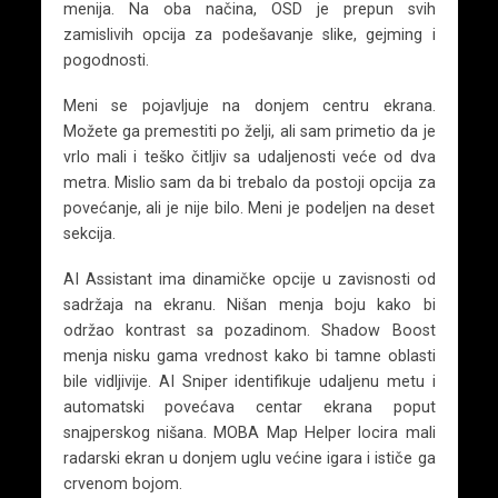
menija. Na oba načina, OSD je prepun svih
zamislivih opcija za podešavanje slike, gejming i
pogodnosti.
Meni se pojavljuje na donjem centru ekrana.
Možete ga premestiti po želji, ali sam primetio da je
vrlo mali i teško čitljiv sa udaljenosti veće od dva
metra. Mislio sam da bi trebalo da postoji opcija za
povećanje, ali je nije bilo. Meni je podeljen na deset
sekcija.
AI Assistant ima dinamičke opcije u zavisnosti od
sadržaja na ekranu. Nišan menja boju kako bi
održao kontrast sa pozadinom. Shadow Boost
menja nisku gama vrednost kako bi tamne oblasti
bile vidljivije. AI Sniper identifikuje udaljenu metu i
automatski povećava centar ekrana poput
snajperskog nišana. MOBA Map Helper locira mali
radarski ekran u donjem uglu većine igara i ističe ga
crvenom bojom.