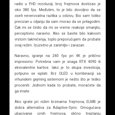
radio u FHD rezoluciji, broj frejmova dostizao je
oko 380 fps. Međutim, to je bilo dovoljno da se
oseti neverovatna razlika u odzivu. Bio sam toliko
precizan u ciljanju da sam morao da se prilagodim.
Čak mi se činilo da mi se vreme reakcije smanjilo,
perceptivno naravno. Ako se bavite bilo kakvom
vrstom takmičenja, toplo preporučujem da probate
ovaj režim. Izuzetno je zanimljiv i zarazan.
Naravno, igranje na 240 fps pri 4K je prilično
impresivno. Potrebna vam je snaga RTX 4090 ili
ekvivalentne kartice. Iako je to skupa investicija,
potpuno se isplati. Brz OLED u kombinaciji sa
vrhunskim gejming sistemom je nešto što je teško
proceniti. Jednom kada to probate, moraćete da
ga imate.
Ako igrate pri nižim brzinama frejmova, ELMB je
dobra alternativa za Adaptive-Sync. Omogućava
ubacivanje crnih frejmova, slično treptanju