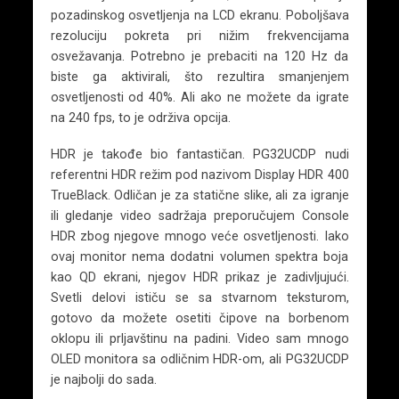
pozadinskog osvetljenja na LCD ekranu. Poboljšava
rezoluciju pokreta pri nižim frekvencijama
osvežavanja. Potrebno je prebaciti na 120 Hz da
biste ga aktivirali, što rezultira smanjenjem
osvetljenosti od 40%. Ali ako ne možete da igrate
na 240 fps, to je održiva opcija.
HDR je takođe bio fantastičan. PG32UCDP nudi
referentni HDR režim pod nazivom Display HDR 400
TrueBlack. Odličan je za statične slike, ali za igranje
ili gledanje video sadržaja preporučujem Console
HDR zbog njegove mnogo veće osvetljenosti. Iako
ovaj monitor nema dodatni volumen spektra boja
kao QD ekrani, njegov HDR prikaz je zadivljujući.
Svetli delovi ističu se sa stvarnom teksturom,
gotovo da možete osetiti čipove na borbenom
oklopu ili prljavštinu na padini. Video sam mnogo
OLED monitora sa odličnim HDR-om, ali PG32UCDP
je najbolji do sada.