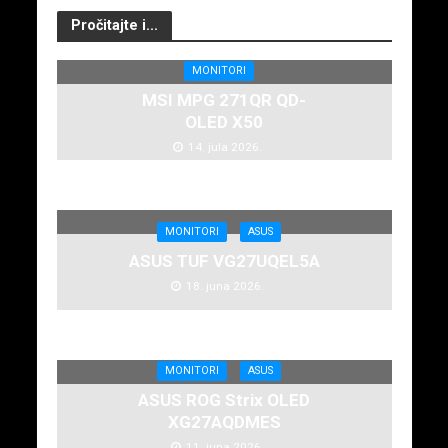
Pročitajte i...
MONITORI
MSI MPG 271QR QD-
OLED X50
14. jula 2026.
MONITORI
ASUS
ASUS TUF VG27UQEL5A
18. juna 2026.
MONITORI
ASUS
ASUS ROG Strix OLED
XG27AQDMES
11. juna 2026.