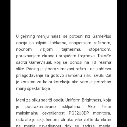
U gejming meniju nalazi se potpuni niz GamePlus
opcija sa ciljnim tačkama, snajperskim režimom,
noćnom vizijom, tajmerima, štopericom,
poravnanjem ekrana i brojačem frejmova. Takođe
sadrži GameVisual, koji se odnosi na 10 režima
slike. Racing je podrazumevani režim i ne zahteva
prilagođavanje za gotovo savršenu sliku. sRGB Cal
je koristan za kolor korekciju ako vam je potreban
manji spektar boja.
Meni za sliku sadrži opciju Uniform Brightness, koja
je podrazumevano isključena. Ako želite
maksimalnu osvetljenost PG32UCDP monitora,
ostavite je isključenom, ali ako više volite da ekran
ne menja osvetljenost dok se sadržaj menja,