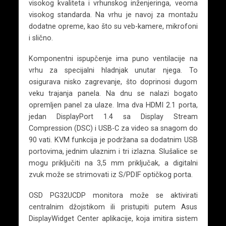
visokog kvaliteta i vrhunskog inženjeringa, veoma
visokog standarda. Na vrhu je navoj za montažu
dodatne opreme, kao što su veb-kamere, mikrofoni
i slično.
Komponentni ispupčenje ima puno ventilacije na
vrhu za specijalni hladnjak unutar njega. To
osigurava nisko zagrevanje, što doprinosi dugom
veku trajanja panela. Na dnu se nalazi bogato
opremljen panel za ulaze. Ima dva HDMI 2.1 porta,
jedan DisplayPort 1.4 sa Display Stream
Compression (DSC) i USB-C za video sa snagom do
90 vati. KVM funkcija je podržana sa dodatnim USB
portovima, jednim ulaznim i tri izlazna. Slušalice se
mogu priključiti na 3,5 mm priključak, a digitalni
zvuk može se strimovati iz S/PDIF optičkog porta.
OSD PG32UCDP monitora može se aktivirati
centralnim džojstikom ili pristupiti putem Asus
DisplayWidget Center aplikacije, koja imitira sistem