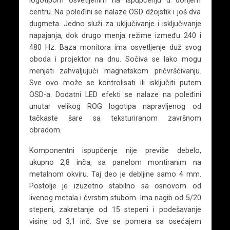
centru. Na poleđini se nalaze OSD džojstik i još dva
dugmeta. Jedno služi za uključivanje i isključivanje
napajanja, dok drugo menja režime između 240 i
480 Hz. Baza monitora ima osvetljenje duž svog
oboda i projektor na dnu. Sočiva se lako mogu
menjati zahvaljujući magnetskom pričvršćivanju.
Sve ovo može se kontrolisati ili isključiti putem
OSD-a. Dodatni LED efekti se nalaze na poleđini
unutar velikog ROG logotipa napravljenog od
tačkaste šare sa teksturiranom završnom
obradom.
Komponentni ispupčenje nije previše debelo,
ukupno 2,8 inča, sa panelom montiranim na
metalnom okviru. Taj deo je debljine samo 4 mm.
Postolje je izuzetno stabilno sa osnovom od
livenog metala i čvrstim stubom. Ima nagib od 5/20
stepeni, zakretanje od 15 stepeni i podešavanje
visine od 3,1 inč. Sve se pomera sa osećajem