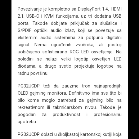
Povezivanje je kompletno sa DisplayPort 1.4, HDMI
2.1, USB-C i KVM funkcijama, uz tri dodatna USB
porta. Takođe dobijate priključak za slušalice i
S/PDIF optički audio izlaz, koji se povezuje sa
eksternim audio sistemima za potpuno digitalni
signal. Nema ugrađenih zvučnika, ali postoji
uobičajeno sofisticirano ROG LED osvetljenje. Na
poleđini se nalazi veliki logotip osvetljen LED
diodama, a drugo svetlo projektuje logotipe na
radnu površinu.
PG32UCDP teži da zauzme tron najnaprednijih
OLED gejming monitora. Definitivno ima sve što bi
bilo kome moglo zatrebati za gejming, bilo na
rekreativnom ili takmičarskom nivou. Takođe je
pogodan za produktivnost i profesionalnu
upotrebu.
PG32UCDP dolazi u školjkastoj kartonskoj kutiji koja