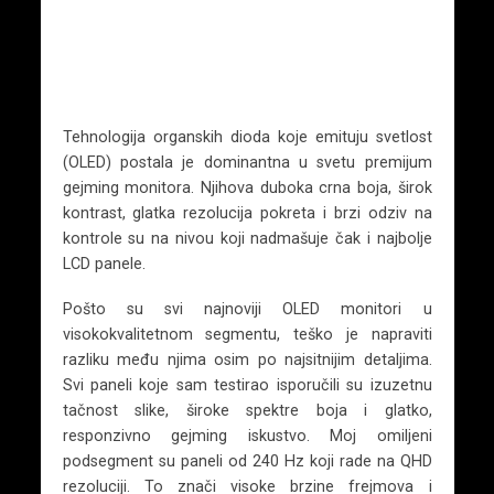
Tehnologija organskih dioda koje emituju svetlost
(OLED) postala je dominantna u svetu premijum
gejming monitora. Njihova duboka crna boja, širok
kontrast, glatka rezolucija pokreta i brzi odziv na
kontrole su na nivou koji nadmašuje čak i najbolje
LCD panele.
Pošto su svi najnoviji OLED monitori u
visokokvalitetnom segmentu, teško je napraviti
razliku među njima osim po najsitnijim detaljima.
Svi paneli koje sam testirao isporučili su izuzetnu
tačnost slike, široke spektre boja i glatko,
responzivno gejming iskustvo. Moj omiljeni
podsegment su paneli od 240 Hz koji rade na QHD
rezoluciji. To znači visoke brzine frejmova i