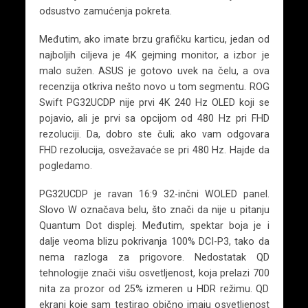
odsustvo zamućenja pokreta.
Međutim, ako imate brzu grafičku karticu, jedan od
najboljih ciljeva je 4K gejming monitor, a izbor je
malo sužen. ASUS je gotovo uvek na čelu, a ova
recenzija otkriva nešto novo u tom segmentu. ROG
Swift PG32UCDP nije prvi 4K 240 Hz OLED koji se
pojavio, ali je prvi sa opcijom od 480 Hz pri FHD
rezoluciji. Da, dobro ste čuli; ako vam odgovara
FHD rezolucija, osvežavaće se pri 480 Hz. Hajde da
pogledamo.
PG32UCDP je ravan 16:9 32-inčni WOLED panel.
Slovo W označava belu, što znači da nije u pitanju
Quantum Dot displej. Međutim, spektar boja je i
dalje veoma blizu pokrivanja 100% DCI-P3, tako da
nema razloga za prigovore. Nedostatak QD
tehnologije znači višu osvetljenost, koja prelazi 700
nita za prozor od 25% izmeren u HDR režimu. QD
ekrani koje sam testirao obično imaju osvetljenost