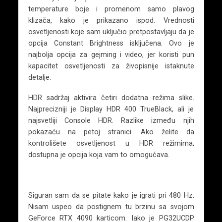
temperature boje i promenom samo plavog
klizača, kako je prikazano ispod. Vrednosti
osvetljenosti koje sam uključio pretpostavljaju da je
opcija Constant Brightness isključena. Ovo je
najbolja opcija za gejming i video, jer koristi pun
kapacitet osvetljenosti za živopisnije istaknute
detalje.
HDR sadržaj aktivira četiri dodatna režima slike.
Najprecizniji je Display HDR 400 TrueBlack, ali je
najsvetliji Console HDR. Razlike između njih
pokazaću na petoj stranici. Ako želite da
kontrolišete osvetljenost u HDR režimima,
dostupna je opcija koja vam to omogućava.
Siguran sam da se pitate kako je igrati pri 480 Hz.
Nisam uspeo da postignem tu brzinu sa svojom
GeForce RTX 4090 karticom. Iako je PG32UCDP