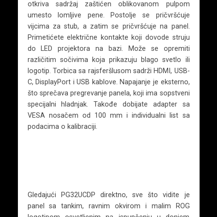
otkriva sadržaj zaštićen oblikovanom pulpom
umesto lomljive pene. Postolje se pričvršćuje
vijcima za stub, a zatim se pričvršćuje na panel.
Primetićete električne kontakte koji dovode struju
do LED projektora na bazi. Može se opremiti
različitim sočivima koja prikazuju blago svetlo ili
logotip. Torbica sa rajsferšlusom sadrži HDMI, USB-
C, DisplayPort i USB kablove. Napajanje je eksterno,
što sprečava pregrevanje panela, koji ima sopstveni
specijalni hladnjak. Takođe dobijate adapter sa
VESA nosačem od 100 mm i individualni list sa
podacima o kalibraciji.
Gledajući PG32UCDP direktno, sve što vidite je
panel sa tankim, ravnim okvirom i malim ROG
logotipom osvetljenim na ispupčenju u donjem