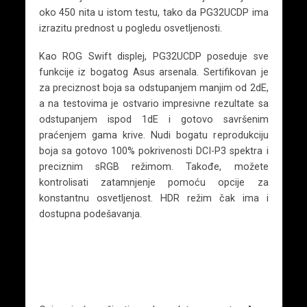
oko 450 nita u istom testu, tako da PG32UCDP ima
izrazitu prednost u pogledu osvetljenosti.
Kao ROG Swift displej, PG32UCDP poseduje sve
funkcije iz bogatog Asus arsenala. Sertifikovan je
za preciznost boja sa odstupanjem manjim od 2dE,
a na testovima je ostvario impresivne rezultate sa
odstupanjem ispod 1dE i gotovo savršenim
praćenjem gama krive. Nudi bogatu reprodukciju
boja sa gotovo 100% pokrivenosti DCI-P3 spektra i
preciznim sRGB režimom. Takođe, možete
kontrolisati zatamnjenje pomoću opcije za
konstantnu osvetljenost. HDR režim čak ima i
dostupna podešavanja.