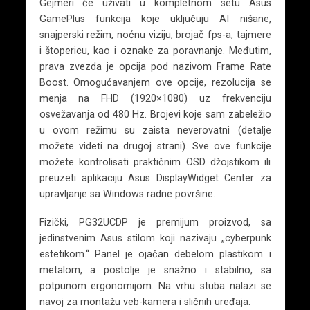
Gejmeri će uživati u kompletnom setu Asus
GamePlus funkcija koje uključuju AI nišane,
snajperski režim, noćnu viziju, brojač fps-a, tajmere
i štopericu, kao i oznake za poravnanje. Međutim,
prava zvezda je opcija pod nazivom Frame Rate
Boost. Omogućavanjem ove opcije, rezolucija se
menja na FHD (1920×1080) uz frekvenciju
osvežavanja od 480 Hz. Brojevi koje sam zabeležio
u ovom režimu su zaista neverovatni (detalje
možete videti na drugoj strani). Sve ove funkcije
možete kontrolisati praktičnim OSD džojstikom ili
preuzeti aplikaciju Asus DisplayWidget Center za
upravljanje sa Windows radne površine.
Fizički, PG32UCDP je premijum proizvod, sa
jedinstvenim Asus stilom koji nazivaju „cyberpunk
estetikom.“ Panel je ojačan debelom plastikom i
metalom, a postolje je snažno i stabilno, sa
potpunom ergonomijom. Na vrhu stuba nalazi se
navoj za montažu veb-kamera i sličnih uređaja.