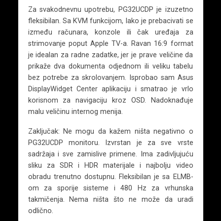
Za svakodnevnu upotrebu, PG32UCDP je izuzetno
fleksibilan. Sa KVM funkcijom, lako je prebacivati se
između računara, konzole ili čak uređaja za
strimovanje poput Apple TV-a. Ravan 16:9 format
je idealan za radne zadatke, jer je prave veličine da
prikaže dva dokumenta odjednom ili veliku tabelu
bez potrebe za skrolovanjem. Isprobao sam Asus
DisplayWidget Center aplikaciju i smatrao je vrlo
korisnom za navigaciju kroz OSD. Nadoknađuje
malu veličinu internog menija.
Zaključak: Ne mogu da kažem ništa negativno o
PG32UCDP monitoru. Izvrstan je za sve vrste
sadržaja i sve zamislive primene. Ima zadivljujuću
sliku za SDR i HDR materijale i najbolju video
obradu trenutno dostupnu. Fleksibilan je sa ELMB-
om za sporije sisteme i 480 Hz za vrhunska
takmičenja. Nema ništa što ne može da uradi
odlično.