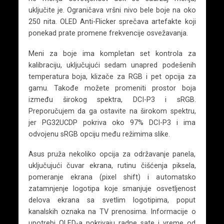
uključite je. Ograničava vršni nivo bele boje na oko
250 nita. OLED Anti-Flicker sprečava artefakte koji
ponekad prate promene frekvencije osvežavanja.
Meni za boje ima kompletan set kontrola za
kalibraciju, uključujući sedam unapred podešenih
temperatura boja, klizače za RGB i pet opcija za
gamu. Takođe možete promeniti prostor boja
između širokog spektra, DCI-P3 i sRGB.
Preporučujem da ga ostavite na širokom spektru,
jer PG32UCDP pokriva oko 97% DCI-P3 i ima
odvojenu sRGB opciju među režimima slike.
Asus pruža nekoliko opcija za održavanje panela,
uključujući čuvar ekrana, rutinu čišćenja piksela,
pomeranje ekrana (pixel shift) i automatsko
zatamnjenje logotipa koje smanjuje osvetljenost
delova ekrana sa svetlim logotipima, poput
kanalskih oznaka na TV prenosima. Informacije o
upotrebi OLED-a pokrivaju radne sate i vreme od