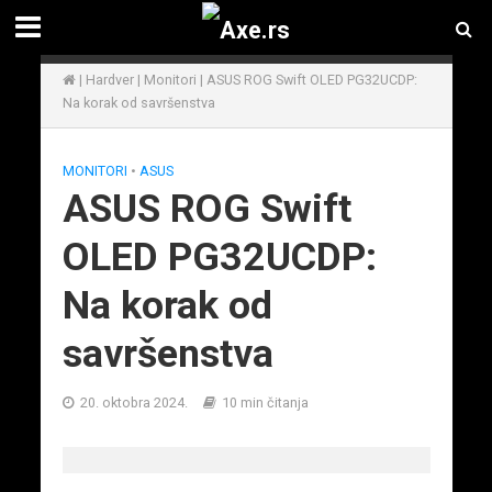
|
Hardver
|
Monitori
|
ASUS ROG Swift OLED PG32UCDP:
Na korak od savršenstva
MONITORI
•
ASUS
ASUS ROG Swift
OLED PG32UCDP:
Na korak od
savršenstva
20. oktobra 2024.
10 min čitanja