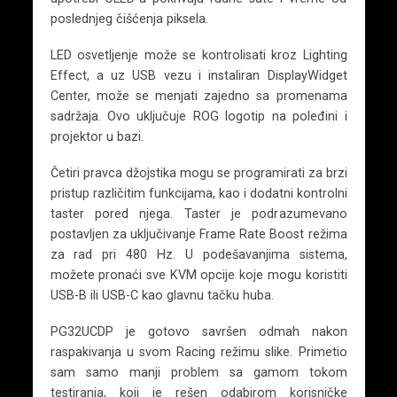
poslednjeg čišćenja piksela.
LED osvetljenje može se kontrolisati kroz Lighting
Effect, a uz USB vezu i instaliran DisplayWidget
Center, može se menjati zajedno sa promenama
sadržaja. Ovo uključuje ROG logotip na poleđini i
projektor u bazi.
Četiri pravca džojstika mogu se programirati za brzi
pristup različitim funkcijama, kao i dodatni kontrolni
taster pored njega. Taster je podrazumevano
postavljen za uključivanje Frame Rate Boost režima
za rad pri 480 Hz. U podešavanjima sistema,
možete pronaći sve KVM opcije koje mogu koristiti
USB-B ili USB-C kao glavnu tačku huba.
PG32UCDP je gotovo savršen odmah nakon
raspakivanja u svom Racing režimu slike. Primetio
sam samo manji problem sa gamom tokom
testiranja, koji je rešen odabirom korisničke