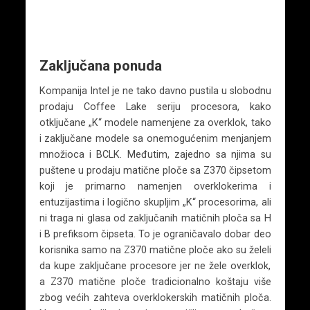
Zaključana ponuda
Kompanija Intel je ne tako davno pustila u slobodnu
prodaju Coffee Lake seriju procesora, kako
otključane „K“ modele namenjene za overklok, tako
i zaključane modele sa onemogućenim menjanjem
množioca i BCLK. Međutim, zajedno sa njima su
puštene u prodaju matične ploče sa Z370 čipsetom
koji je primarno namenjen overklokerima i
entuzijastima i logično skupljim „K“ procesorima, ali
ni traga ni glasa od zaključanih matičnih ploča sa H
i B prefiksom čipseta. To je ograničavalo dobar deo
korisnika samo na Z370 matične ploče ako su želeli
da kupe zaključane procesore jer ne žele overklok,
a Z370 matične ploče tradicionalno koštaju više
zbog većih zahteva overklokerskih matičnih ploča.