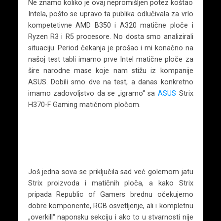
Ne znamo koliko je ovaj nepromišljen potez koštao
Intela, pošto se upravo ta publika odlučivala za vrlo
kompetetivne AMD B350 i A320 matične ploče i
Ryzen R3 i R5 procesore. No dosta smo analizirali
situaciju. Period čekanja je prošao i mi konačno na
našoj test tabli imamo prve Intel matične ploče za
šire narodne mase koje nam stižu iz kompanije
ASUS. Dobili smo dve na test, a danas konkretno
imamo zadovoljstvo da se „igramo“ sa
ASUS
Strix
H370-F Gaming matičnom pločom.
Još jedna sova se priključila sad već golemom jatu
Strix proizvoda i matičnih ploča, a kako Strix
pripada Republic of Gamers brednu očekujemo
dobre komponente, RGB osvetljenje, ali i kompletnu
„overkill“ naponsku sekciju i ako to u stvarnosti nije