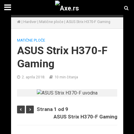
|
Hardver
|
Matične ploče
|
ASUS Strix H370-F Gaming
MATIČNE PLOČE
ASUS Strix H370-F
Gaming
2. aprila 2018.
10 min čitanja
Strana 1 od 9
ASUS Strix H370-F Gaming