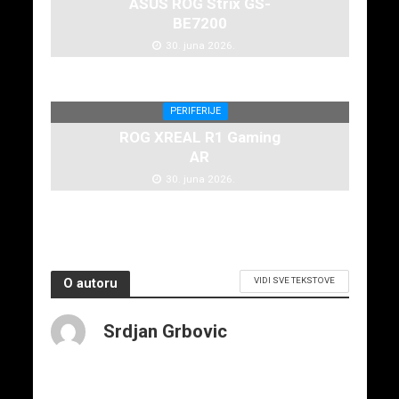
ASUS ROG Strix GS-
BE7200
30. juna 2026.
PERIFERIJE
ROG XREAL R1 Gaming
AR
30. juna 2026.
VIDI SVE TEKSTOVE
O autoru
Srdjan Grbovic