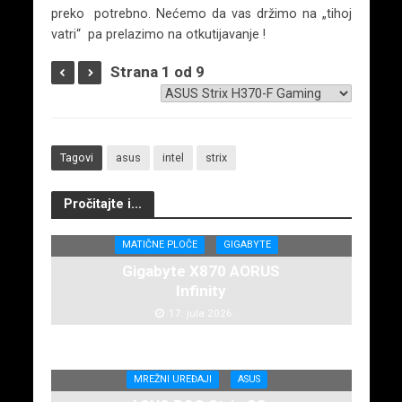
preko potrebno. Nećemo da vas držimo na „tihoj
vatri“ pa prelazimo na otkutijavanje !
Strana 1 od 9
Tagovi
asus
intel
strix
Pročitajte i...
MATIČNE PLOČE
GIGABYTE
Gigabyte X870 AORUS
Infinity
17. jula 2026.
MREŽNI UREĐAJI
ASUS