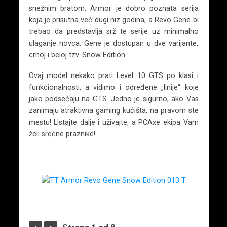
snežnim bratom. Armor je dobro poznata serija
koja je prisutna već dugi niz godina, a Revo Gene bi
trebao da predstavlja srž te serije uz minimalno
ulaganje novca. Gene je dostupan u dve varijante,
crnoj i beloj tzv. Snow Edition.
Ovaj model nekako prati Level 10 GTS po klasi i
funkcionalnosti, a vidimo i određene „linije“ koje
jako podsećaju na GTS. Jedno je sigurno, ako Vas
zanimaju atraktivna gaming kućišta, na pravom ste
mestu! Listajte dalje i uživajte, a PCAxe ekipa Vam
želi srećne praznike!