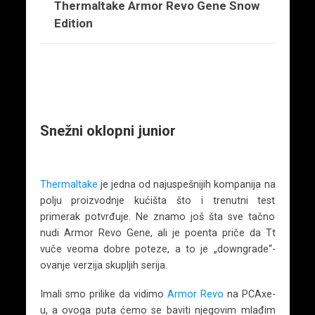
Thermaltake Armor Revo Gene Snow
Edition
Snežni oklopni junior
Thermaltake
je jedna od najuspešnijih kompanija na
polju proizvodnje kućišta što i trenutni test
primerak potvrđuje. Ne znamo još šta sve tačno
nudi Armor Revo Gene, ali je poenta priče da Tt
vuče veoma dobre poteze, a to je „downgrade“-
ovanje verzija skupljih serija.
Imali smo prilike da vidimo
Armor Revo
na PCAxe-
u, a ovoga puta ćemo se baviti njegovim mlađim