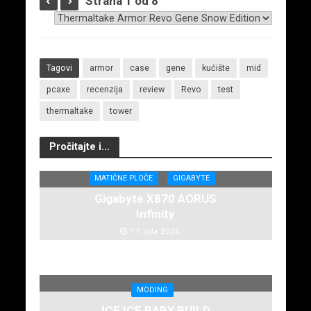
Strana 1 od 8
Tagovi
armor
case
gene
kućište
mid
pcaxe
recenzija
review
Revo
test
thermaltake
tower
Pročitajte i...
MATIČNE PLOČE
GIGABYTE
Gigabyte X870 AORUS
Infinity
17. jula 2026.
MODING
ICE ICE BABY BUILD