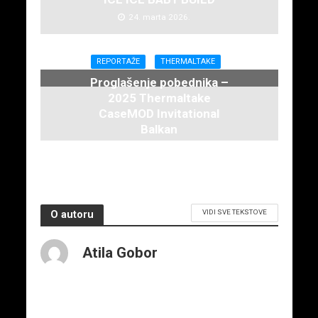
24. marta 2026.
REPORTAŽE
THERMALTAKE
Proglašenje pobednika –
2025 Thermaltake
CaseMOD Invitational
Balkan
30. decembra 2025.
VIDI SVE TEKSTOVE
O autoru
Atila Gobor