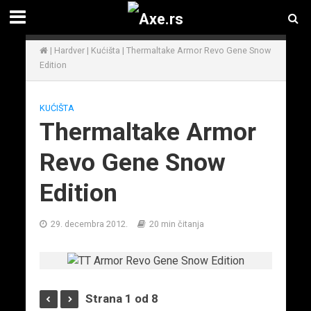
|
Hardver
|
Kućišta
|
Thermaltake Armor Revo Gene Snow
Edition
KUĆIŠTA
Thermaltake Armor
Revo Gene Snow
Edition
29. decembra 2012.
20 min čitanja
Strana 1 od 8