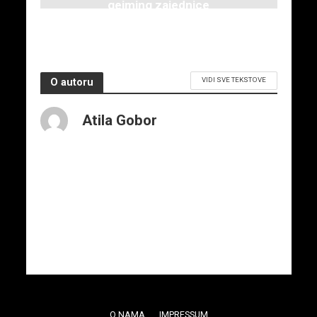
gejming zajednice
7. juna 2026.
VIDI SVE TEKSTOVE
O autoru
Atila Gobor
O NAMA
IMPRESSUM