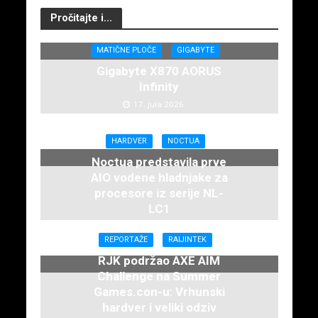
Pročitajte i...
MATIČNE PLOČE
GIGABYTE
Gigabyte X870 AORUS
Infinity
17. jula 2026.
HARDVER
NOCTUA
Noctua predstavila prve
AIO vodene hladnjake za
procesore iz serije NL-
LC1
16. juna 2026.
REPORTAŽE
RAIJINTEK
RJK podržao AXE AIM
Challenge na Summer
Games.con-u: Vrhunski
hardver i veliki odziv