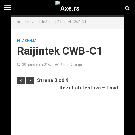
|
Hardver
|
Hlađenja
|
Raijintek CWB-C1
HLAĐENJA
Raijintek CWB-C1
30. januara 2016.
9 min čitanja
Strana 8 od 9
Rezultati testova – Load