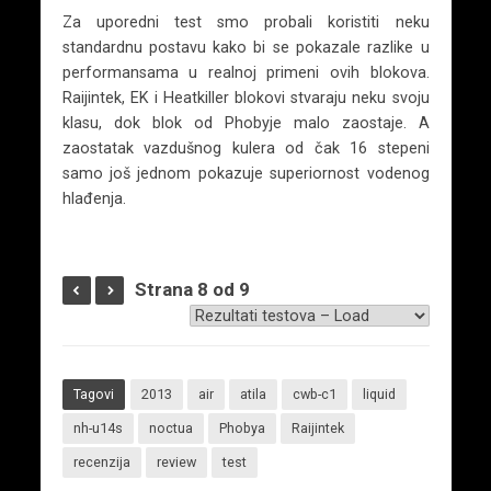
Za uporedni test smo probali koristiti neku
standardnu postavu kako bi se pokazale razlike u
performansama u realnoj primeni ovih blokova.
Raijintek, EK i Heatkiller blokovi stvaraju neku svoju
klasu, dok blok od Phobyje malo zaostaje. A
zaostatak vazdušnog kulera od čak 16 stepeni
samo još jednom pokazuje superiornost vodenog
hlađenja.
Strana 8 od 9
Tagovi
2013
air
atila
cwb-c1
liquid
nh-u14s
noctua
Phobya
Raijintek
recenzija
review
test