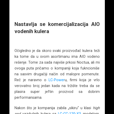
Nastavlja se komercijalizacija AIO
vodenih kulera
Očigledno je da skoro svaki proizvođač kulera teži
ka tome da u svom asortimanu ima AIO vodeno
rešenje. Tome za sada najviše prkosi Noctua, ali mi
ovoga puta pričamo o kompaniji koja fukncioniše
na sasvim drugačiji način od malopre pomenute.
Reč je naravno o
LC-Power
u, firmi koja je vrlo
verovatno broj jedan kada na tržište treba da se
plasira super jeftin proizvod sa dobrim
performansama.
Nakon što je kompanija zabila „sikiru“ u klasi
high
end
vazdušnih kulera sa
LC-CC-120-X3
modelom,