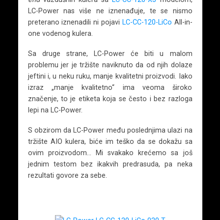
LC-Power nas više ne iznenađuje, te se nismo
preterano iznenadili ni pojavi
LC-CC-120-LiCo
All-in-
one vodenog kulera.
Sa druge strane, LC-Power će biti u malom
problemu jer je tržište naviknuto da od njih dolaze
jeftini i, u neku ruku, manje kvalitetni proizvodi. Iako
izraz „manje kvalitetno“ ima veoma široko
značenje, to je etiketa koja se često i bez razloga
lepi na LC-Power.
S obzirom da LC-Power među poslednjima ulazi na
tržište AIO kulera, biće im teško da se dokažu sa
ovim proizvodom… Mi svakako krećemo sa još
jednim testom bez ikakvih predrasuda, pa neka
rezultati govore za sebe.