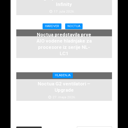
Infinity
17. jula 2026.
HARDVER
NOCTUA
Noctua predstavila prve
AIO vodene hladnjake za
procesore iz serije NL-
LC1
16. juna 2026.
HLAĐENJA
Noctua G2 ventilatori –
Upgrade
27. maja 2026.