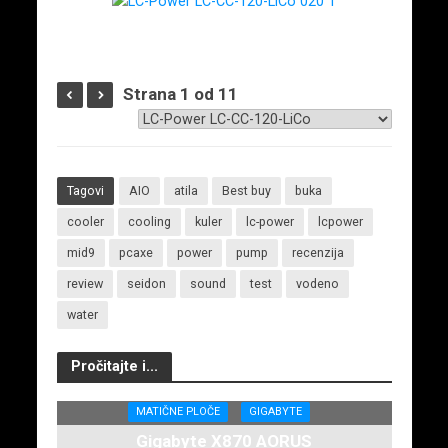
Strana 1 od 11
Tagovi
AIO
atila
Best buy
buka
cooler
cooling
kuler
lc-power
lcpower
mid9
pcaxe
power
pump
recenzija
review
seidon
sound
test
vodeno
water
Pročitajte i...
MATIČNE PLOČE
GIGABYTE
Gigabyte X870 AORUS