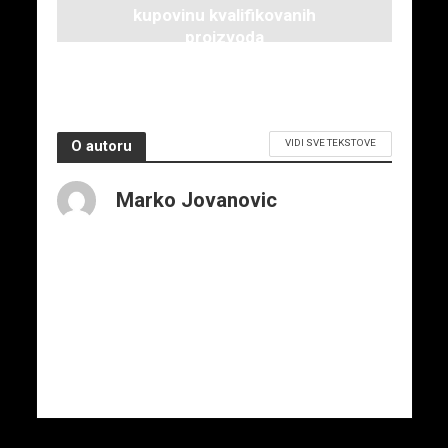
kupovinu kvalifikovanih
proizvoda
12. februara 2026.
VIDI SVE TEKSTOVE
O autoru
Marko Jovanovic