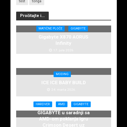
test
tonga
Pročitajte i...
MATIČNE PLOČE
GIGABYTE
Gigabyte X870 AORUS
Infinity
17. jula 2026.
MODING
ICE ICE BABY BUILD
24. marta 2026.
HARDVER
AMD
GIGABYTE
GIGABYTE u saradnji sa
AMD-om poklanja igru
Crimson Desert uz