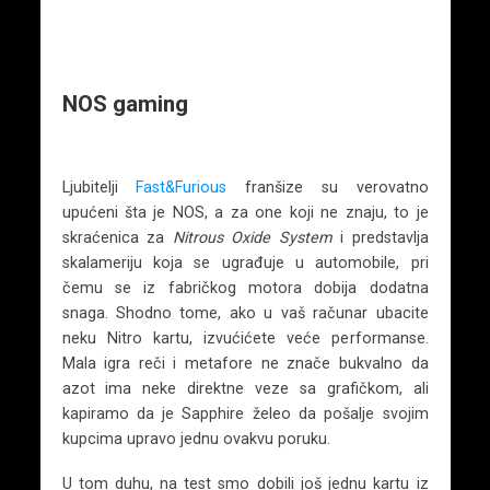
NOS gaming
Ljubitelji
Fast&Furious
franšize su verovatno
upućeni šta je NOS, a za one koji ne znaju, to je
skraćenica za
Nitrous Oxide System
i predstavlja
skalameriju koja se ugrađuje u automobile, pri
čemu se iz fabričkog motora dobija dodatna
snaga. Shodno tome, ako u vaš računar ubacite
neku Nitro kartu, izvućićete veće performanse.
Mala igra reči i metafore ne znače bukvalno da
azot ima neke direktne veze sa grafičkom, ali
kapiramo da je Sapphire želeo da pošalje svojim
kupcima upravo jednu ovakvu poruku.
U tom duhu, na test smo dobili još jednu kartu iz