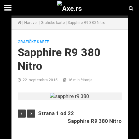
|
Hardver
|
Grafičke karte
|
Sapphire R9 380 Nitro
GRAFIČKE KARTE
Sapphire R9 380
Nitro
22. septembra 2015.
16 min čitanja
Strana 1 od 22
Sapphire R9 380 Nitro