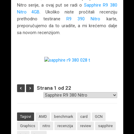
Nitro serije, a ovaj put se radi o
Sapphire R9 380
Nitro 4GB
. Ukoliko niste pročitali recenziju
prethodno testirane
R9 390 Nitro
karte,
preporučujemo da to uradite, a mi krećemo dalje
sa novom recenzijom.
Strana 1 od 22
Tagovi
AMD
benchmark
card
GCN
Graphics
nitro
recenzija
review
sapphire