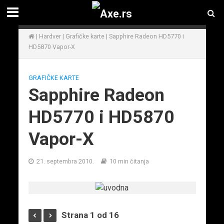
|
Hardver
|
Grafičke karte
|
Sapphire Radeon HD5770 i
HD5870 Vapor-X
GRAFIČKE KARTE
Sapphire Radeon
HD5770 i HD5870
Vapor-X
21. septembra 2010.
10 min čitanja
Strana 1 od 16