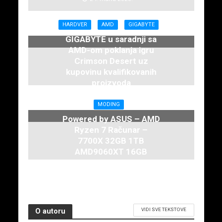
HARDVER
AMD
GIGABYTE
GIGABYTE u saradnji sa
AMD-om poklanja igru
Crimson Desert uz
kupovinu kvalifikovanih
proizvoda
12. februara 2026.
MODING
Powered by ASUS – AMD
Ryzen 7 Računar –
7700X 32GB 1TB
AMD9060XT 16GB
6. februara 2026.
VIDI SVE TEKSTOVE
O autoru