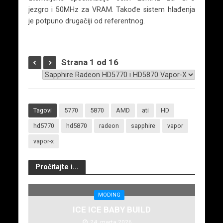
jezgro i 50MHz za VRAM. Takođe sistem hlađenja
je potpuno drugačiji od referentnog.
Strana 1 od 16
Tagovi
5770
5870
AMD
ati
HD
hd5770
hd5870
radeon
sapphire
vapor
vapor-x
Pročitajte i...
MODING
ICE ICE BABY BUILD
24. marta 2026.