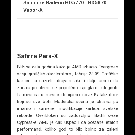
Sapphire Radeon HD5770 i HD5870
Vapor-X
Safirna Para-X
Bliži se cela godina kako je AMD izbacio Evergreen
seriju grafičkih akceleratora , tačnije 23.09. Grafičke
kartice su sazrele, drajveri iako i dalje umeju da
zadaju probleme se poprilično ispeglani i utegnuti.
Iz meseca u mesec dobijamo nove Katalizatore
koji su sve bolji. Moderska scena je aktivna pa
imamo i zamene, modifikacije kartica, svetske
rekorde. Overklokeri su zadovoljno hladili svoje
Cypress-e. AMD je čak uspeo i da postane etalon
performansi, koliko god to bilo bolno za zaleni