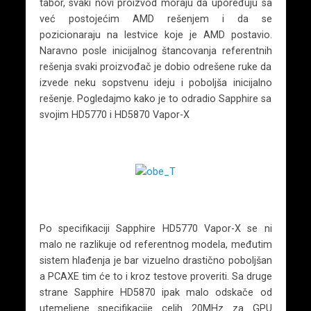
tabor, svaki novi proizvod moraju da upoređuju sa
već postojećim AMD rešenjem i da se
pozicionaraju na lestvice koje je AMD postavio.
Naravno posle inicijalnog štancovanja referentnih
rešenja svaki proizvođač je dobio odrešene ruke da
izvede neku sopstvenu ideju i poboljša inicijalno
rešenje. Pogledajmo kako je to odradio Sapphire sa
svojim HD5770 i HD5870 Vapor-X
Po specifikaciji Sapphire HD5770 Vapor-X se ni
malo ne razlikuje od referentnog modela, međutim
sistem hlađenja je bar vizuelno drastično poboljšan
a PCAXE tim će to i kroz testove proveriti. Sa druge
strane Sapphire HD5870 ipak malo odskače od
utemeljene specifikacije celih 20MHz za GPU