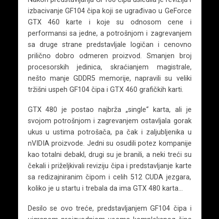
izbacivanje GF104 čipa koji se ugrađivao u GeForce
GTX 460 karte i koje su odnosom cene i
performansi sa jedne, a potrošnjom i zagrevanjem
sa druge strane predstavljale logičan i cenovno
prilično dobro odmeren proizvod. Smanjen broj
procesorskih jedinica, skraćianjem magistrale,
nešto manje GDDR5 memorije, napravili su veliki
tržišni uspeh GF104 čipa i GTX 460 grafičkih karti.
GTX 480 je postao najbrža „single“ karta, ali je
svojom potrošnjom i zagrevanjem ostavljala gorak
ukus u ustima potrošača, pa čak i zaljubljenika u
nVIDIA proizvode. Jedni su osudili potez kompanije
kao totalni debakl, drugi su je branili, a neki treći su
čekali i priželjkivali reviziju čipa i predstavljanje karte
sa redizajniranim čipom i celih 512 CUDA jezgara,
koliko je u startu i trebala da ima GTX 480 karta…
Desilo se ovo treće, predstavljanjem GF104 čipa i