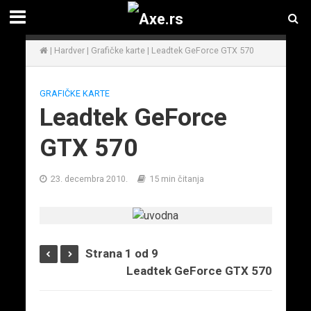
|
Hardver
|
Grafičke karte
|
Leadtek GeForce GTX 570
GRAFIČKE KARTE
Leadtek GeForce
GTX 570
23. decembra 2010.
15 min čitanja
Strana 1 od 9
Leadtek GeForce GTX 570