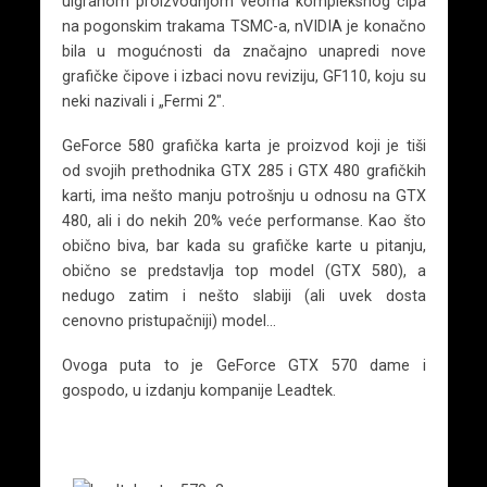
uigranom proizvodnjom veoma kompleksnog čipa
na pogonskim trakama TSMC-a, nVIDIA je konačno
bila u mogućnosti da značajno unapredi nove
grafičke čipove i izbaci novu reviziju, GF110, koju su
neki nazivali i „Fermi 2″.
GeForce 580 grafička karta je proizvod koji je tiši
od svojih prethodnika GTX 285 i GTX 480 grafičkih
karti, ima nešto manju potrošnju u odnosu na GTX
480, ali i do nekih 20% veće performanse. Kao što
obično biva, bar kada su grafičke karte u pitanju,
obično se predstavlja top model (GTX 580), a
nedugo zatim i nešto slabiji (ali uvek dosta
cenovno pristupačniji) model…
Ovoga puta to je GeForce GTX 570 dame i
gospodo, u izdanju kompanije Leadtek.