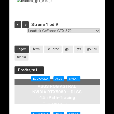
Strana 1 od 9
Tagovi
fermi
GeForce
gpu
gtx
gtx570
nVidia
Pročitajte i...
EDUKACIJA
ASUS
NVIDIA
ASUS ROG ASTRAL
NVIDIA RTX5080 – DLSS
4.5 i Path-Tracing
20. aprila 2026.