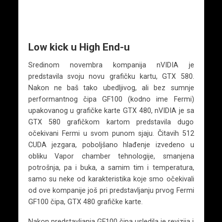
Low kick u High End-u
Sredinom novembra kompanija nVIDIA je
predstavila svoju novu grafičku kartu, GTX 580.
Nakon ne baš tako ubedljivog, ali bez sumnje
performantnog čipa GF100 (kodno ime Fermi)
upakovanog u grafičke karte GTX 480, nVIDIA je sa
GTX 580 grafičkom kartom predstavila dugo
očekivani Fermi u svom punom sjaju. Čitavih 512
CUDA jezgara, poboljšano hlađenje izvedeno u
obliku Vapor chamber tehnologije, smanjena
potrošnja, pa i buka, a samim tim i temperatura,
samo su neke od karakteristika koje smo očekivali
od ove kompanije još pri predstavljanju prvog Fermi
GF100 čipa, GTX 480 grafičke karte.
Nakon predstavljanja GF100 čipa usledila je revizija i