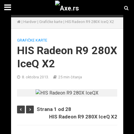
|
Hardver
|
Grafičke karte
|
HIS Radeon R9 280X IceQ X2
GRAFIČKE KARTE
HIS Radeon R9 280X
IceQ X2
8. oktobra 2013.
25 min čitanja
Strana 1 od 28
HIS Radeon R9 280X IceQ X2