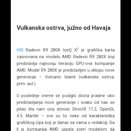
Vulkanska ostrva, južno od Havaja
2
HIS
Radeon R9 280X IceQ X
je grafička karta
zasnovana na modelu AMD Radeon R9 280X koji
predstavlja najnoviju iteraciju GPU-ova kompanije
AMD. Model R9 280X je predstavljen u sklopu nove
generacije – Volcanic Island (vulkanska ostrva,
prim. aut.).
U poslednje vreme se podiglo dosta prašine oko
predstavljanja nove generacije i svako od nas se
pitao šta nam ona donosi. DirectX 11.2, OpenGL
4.3, Mantle – sve su to neke od karakteristika
grafičkog čipa koji je danas sa nama u redakciji. Da
li je kompanija AMD uspela ovim modelom da