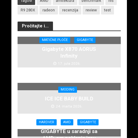
Tagovi
AMD
arhitektura
benchmark
his
R9 280X
radeon
recenzija
review
test
Pročitajte i...
MATIČNE PLOČE
GIGABYTE
Gigabyte X870 AORUS
Infinity
17. jula 2026.
MODING
ICE ICE BABY BUILD
24. marta 2026.
HARDVER
AMD
GIGABYTE
GIGABYTE u saradnji sa
AMD-om poklanja igru