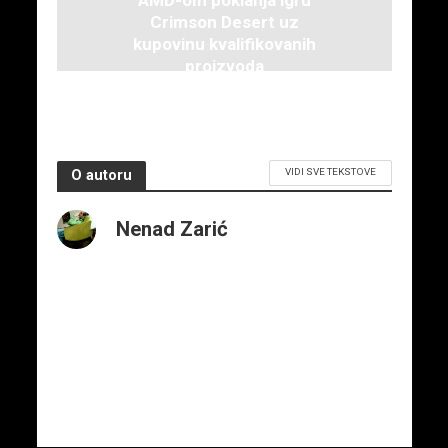
Crimson Desert uz
kupovinu kvalifikovanih
proizvoda
12. februara 2026.
VIDI SVE TEKSTOVE
O autoru
Nenad Zarić