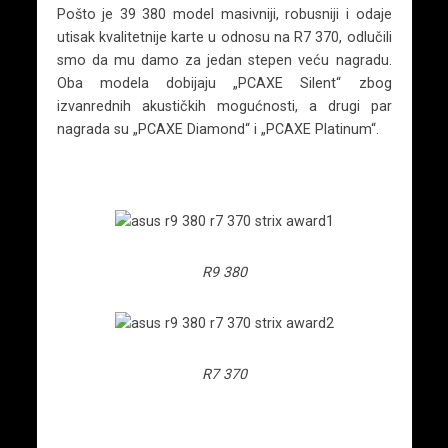
Pošto je 39 380 model masivniji, robusniji i odaje
utisak kvalitetnije karte u odnosu na R7 370, odlučili
smo da mu damo za jedan stepen veću nagradu.
Oba modela dobijaju „PCAXE Silent“ zbog
izvanrednih akustičkih mogućnosti, a drugi par
nagrada su „PCAXE Diamond“ i „PCAXE Platinum“.
R9 380
R7 370