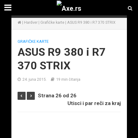
|
Hardver
|
Grafičke karte
|
ASUS R9 380 i R7 370 STRIX
GRAFIČKE KARTE
ASUS R9 380 i R7
370 STRIX
24. juna 2015.
19 min čitanja
Strana 26 od 26
Utisci i par reči za kraj