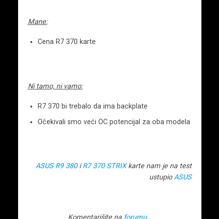
Mane:
Cena R7 370 karte
Ni tamo, ni vamo:
R7 370 bi trebalo da ima backplate
Očekivali smo veći OC potencijal za oba modela
ASUS R9 380
i
R7 370 STRIX
karte nam je na test
ustupio
ASUS
Komentarišite na
forumu
…