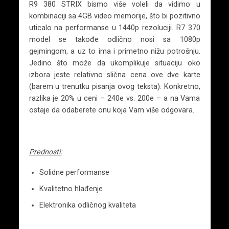
R9 380 STRIX bismo više voleli da vidimo u
kombinaciji sa 4GB video memorije, što bi pozitivno
uticalo na performanse u 1440p rezoluciji. R7 370
model se takođe odlično nosi sa 1080p
gejmingom, a uz to ima i primetno nižu potrošnju.
Jedino što može da ukomplikuje situaciju oko
izbora jeste relativno slična cena ove dve karte
(barem u trenutku pisanja ovog teksta). Konkretno,
razlika je 20% u ceni – 240e vs. 200e – a na Vama
ostaje da odaberete onu koja Vam više odgovara.
Prednosti:
Solidne performanse
Kvalitetno hlađenje
Elektronika odličnog kvaliteta