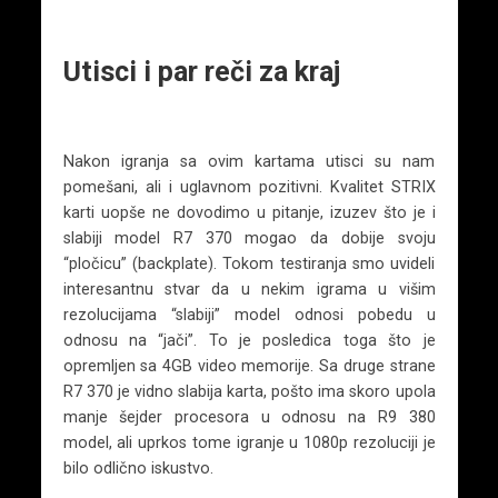
Utisci i par reči za kraj
Nakon igranja sa ovim kartama utisci su nam
pomešani, ali i uglavnom pozitivni. Kvalitet STRIX
karti uopše ne dovodimo u pitanje, izuzev što je i
slabiji model R7 370 mogao da dobije svoju
“pločicu” (backplate). Tokom testiranja smo uvideli
interesantnu stvar da u nekim igrama u višim
rezolucijama “slabiji” model odnosi pobedu u
odnosu na “jači”. To je posledica toga što je
opremljen sa 4GB video memorije. Sa druge strane
R7 370 je vidno slabija karta, pošto ima skoro upola
manje šejder procesora u odnosu na R9 380
model, ali uprkos tome igranje u 1080p rezoluciji je
bilo odlično iskustvo.