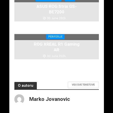
ASUS ROG Strix GS-
BE7200
30. juna 2026.
PERIFERIJE
ROG XREAL R1 Gaming
AR
30. juna 2026.
VIDI SVE TEKSTOVE
O autoru
Marko Jovanovic