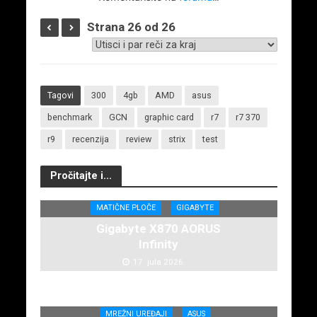
Strana 26 od 26
Tagovi
300
4gb
AMD
asus
benchmark
GCN
graphic card
r7
r7 370
r9
recenzija
review
strix
test
Pročitajte i...
MATIČNE PLOČE
GIGABYTE
Gigabyte X870 AORUS
Infinity
17. jula 2026.
MREŽNI UREĐAJI
ASUS