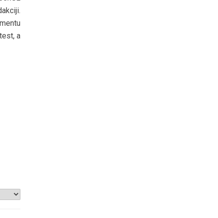
kciji.
gmentu
est, a