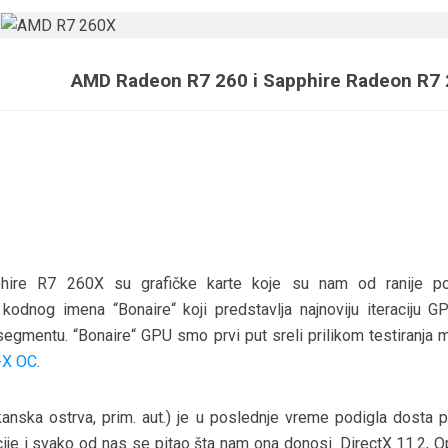
AMD Radeon R7 260 i Sapphire Radeon R7
re R7 260X su grafičke karte koje su nam od ranije po
 kodnog imena “Bonaire“ koji predstavlja najnoviju iteraciju G
egmentu. “Bonaire“ GPU smo prvi put sreli prilikom testiranja 
-X OC
.
kanska ostrva, prim. aut.) je u poslednje vreme podigla dosta p
ije i svako od nas se pitao šta nam ona donosi. DirectX 11.2, 