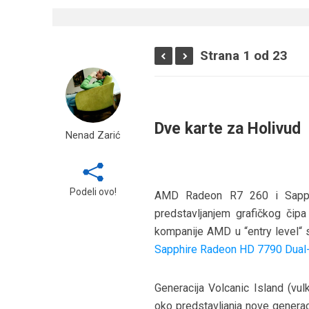
Strana 1 od 23
Dve karte za Holivud
Nenad Zarić
Podeli ovo!
AMD Radeon R7 260 i Sapphi
predstavljanjem grafičkog čipa
kompanije AMD u “entry level“ s
Sapphire Radeon HD 7790 Dual
Generacija Volcanic Island (vul
oko predstavljanja nove generac