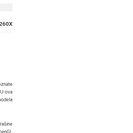
 260X
znate
PU-ova
modela
rašine
OpenGL