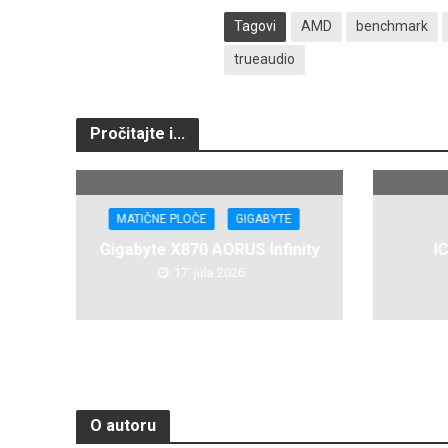
Tagovi
AMD
benchmark
trueaudio
Pročitajte i...
MATIČNE PLOČE
GIGABYTE
Gigabyte X870 AORUS Infinity
I
17. jula 2026.
O autoru