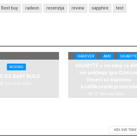
Best buy
radeon
recenzija
review
sapphire
test
HARDVER
AMD
GIGABYT
GIGABYTE u saradnji sa A
MODING
om poklanja igru Crimso
CE ICE BABY BUILD
Desert uz kupovinu
24. marta 2026.
kvalifikovanih proizvod
12. februara 2026.
VIDI SVE TEK