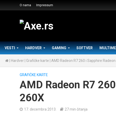
O nama
Impressum
VESTI
HARDVER
GAMING
SOFTVER
MULTIME
|
Hardver
|
Grafičke karte
|
AMD Radeon R7 260 i Sapphire Radeon
GRAFIČKE KARTE
AMD Radeon R7 260 
260X
17. decembra 2013.
27 min čitanja