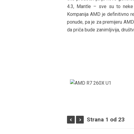
4.3, Mantle – sve su to neke o
Kompanija AMD je definitivno 
ponude, pa je za premijeru AMD
da priča bude zanimljivija, druš
Strana 1 od 23