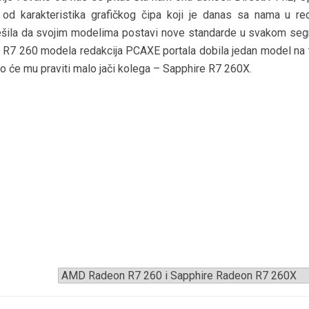
d karakteristika grafičkog čipa koji je danas sa nama u reda
rešila da svojim modelima postavi nove standarde u svakom se
 R7 260 modela redakcija PCAXE portala dobila jedan model na t
tvo će mu praviti malo jači kolega – Sapphire R7 260X.