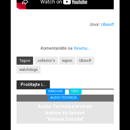
Izvor:
Ubisoft
Komentarišite na
forumu…
Tagovi
collector's
legion
Ubisoft
watchdogs
Pročitajte i...
HARDVER
VESTI
AUDIO-TECHNICA
Audio-Technica kreirala
bubice za fanove
“Ratova Zvezda”
4. aprila 2025.