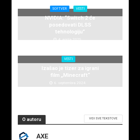
SOFTVER
VESTI
NVIDIA: “Switch 2 će
posedovati DLSS
tehnologiju”
4. aprila 2025.
VESTI
Izašao je tizer za igrani
film „Minecraft“
6. septembra 2024.
VIDI SVE TEKSTOVE
O autoru
AXE