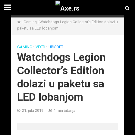
|
Gaming
|
Watchdogs Legion Collector’s Edition dolazi u
paketu sa LED lobanjom
GAMING
•
VESTI
•
UBISOFT
Watchdogs Legion
Collector’s Edition
dolazi u paketu sa
LED lobanjom
21. jula 2019.
1 min čitanja