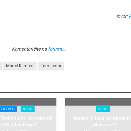
Izvor:
Komentarišite na
forumu…
Mortal Kombat
Terminator
SOFTVER
VESTI
VESTI
 “Switch 2 će posedovati
Izašao je tizer za igrani fi
LSS tehnologiju”
„Minecraft“