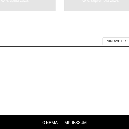
4. aprila 2025.
6. septembra 2024.
VIDI SVE TEK
O NAMA
IMPRESSUM