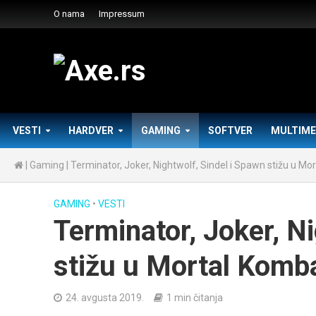
O nama
Impressum
VESTI
HARDVER
GAMING
SOFTVER
MULTIME
|
Gaming
|
Terminator, Joker, Nightwolf, Sindel i Spawn stižu u Mo
GAMING
•
VESTI
Terminator, Joker, Ni
stižu u Mortal Komb
24. avgusta 2019.
1 min čitanja