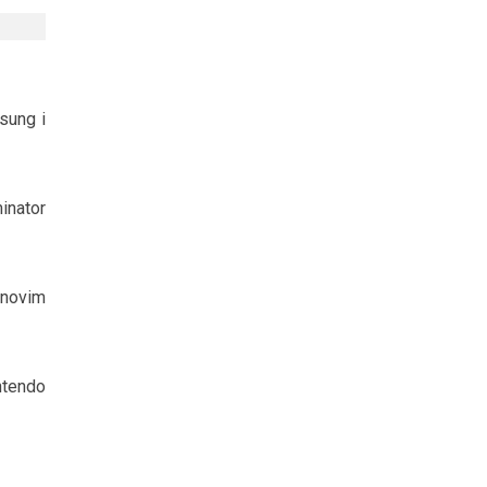
sung i
minator
 novim
ntendo