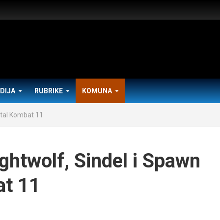
DIJA
RUBRIKE
KOMUNA
rtal Kombat 11
ghtwolf, Sindel i Spawn
at 11