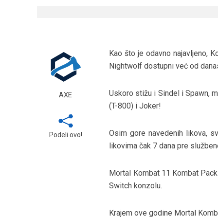
Kao što je odavno najavljeno, 
Nightwolf dostupni već od dana
Uskoro stižu i Sindel i Spawn, me
AXE
(T-800) i Joker!
Osim gore navedenih likova, sv
Podeli ovo!
likovima čak 7 dana pre službeno
Mortal Kombat 11 Kombat Pack d
Switch konzolu.
Krajem ove godine Mortal Kombat