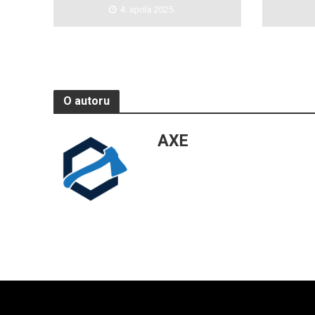
4. aprila 2025.
O autoru
AXE