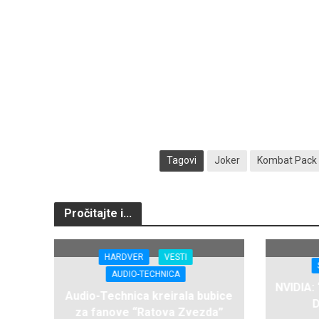
Tagovi
Joker
Kombat Pack
Pročitajte i...
HARDVER
VESTI
AUDIO-TECHNICA
NVIDIA:
Audio-Technica kreirala bubice
D
za fanove “Ratova Zvezda”