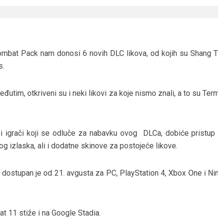
Kombat Pack nam donosi 6 novih DLC likova, od kojih su Shang T
s.
đutim, otkriveni su i neki likovi za koje nismo znali, a to su Ter
i igrači koji se odluče za nabavku ovog DLCa, dobiće pristup
g izlaska, ali i dodatne skinove za postojeće likove.
ostupan je od 21. avgusta za PC, PlayStation 4, Xbox One i Ni
 11 stiže i na Google Stadia.