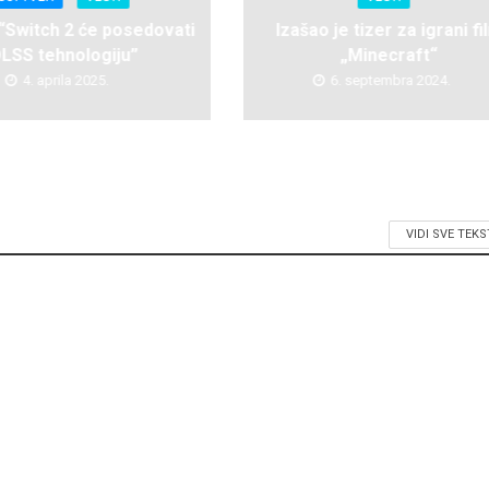
 “Switch 2 će posedovati
Izašao je tizer za igrani fi
LSS tehnologiju”
„Minecraft“
4. aprila 2025.
6. septembra 2024.
VIDI SVE TEK