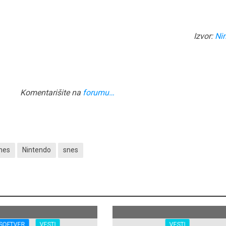
Izvor:
Ni
Komentarišite na
forumu…
nes
Nintendo
snes
SOFTVER
VESTI
VESTI