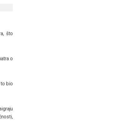
a, što
atra o
to bio
igraju
ćnosti,