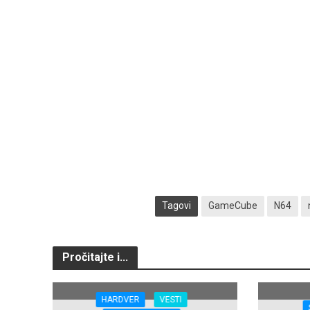
Tagovi
GameCube
N64
Pročitajte i...
HARDVER
VESTI