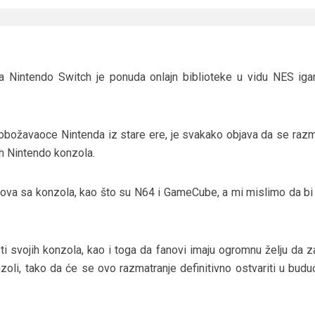
za Nintendo Switch je ponuda onlajn biblioteke u vidu NES igar
obožavaoce Nintenda iz stare ere, je svakako objava da se razm
ih Nintendo konzola.
va sa konzola, kao što su N64 i GameCube, a mi mislimo da bi 
i svojih konzola, kao i toga da fanovi imaju ogromnu želju da za
zoli, tako da će se ovo razmatranje definitivno ostvariti u budu