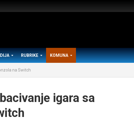
DIJA
RUBRIKE
KOMUNA
konzola na Switch
bacivanje igara sa
witch