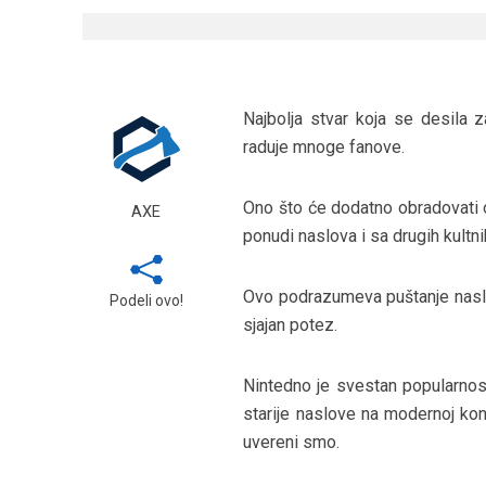
Najbolja stvar koja se desila 
raduje mnoge fanove.
Ono što će dodatno obradovati 
AXE
ponudi naslova i sa drugih kultn
Ovo podrazumeva puštanje naslo
Podeli ovo!
sjajan potez.
Nintedno je svestan popularnost
starije naslove na modernoj kon
uvereni smo.