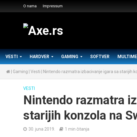
O nama
Impressum
VESTI
HARDVER
GAMING
SOFTVER
MULTIME
|
Gaming
|
Vesti
|
Nintendo razmatra izbacivanje igara sa starijih 
VESTI
Nintendo razmatra iz
starijih konzola na S
30. juna 2019.
1 min čitanja