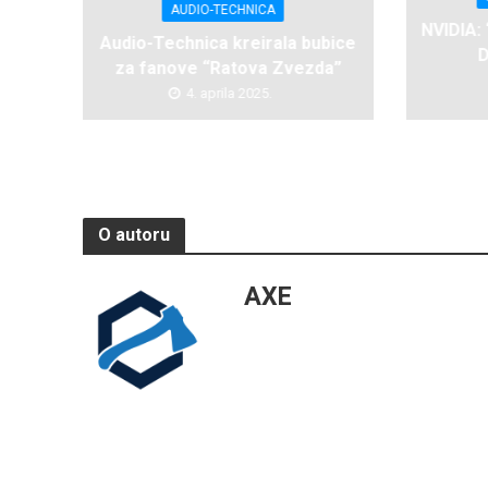
AUDIO-TECHNICA
NVIDIA:
Audio-Technica kreirala bubice
D
za fanove “Ratova Zvezda”
4. aprila 2025.
O autoru
AXE