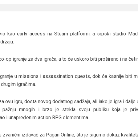
io kao early access na Steam platformi, a srpski studio Ma
držaju.
 co-op igranje za dva igrača, a to će uskoro biti prošireno i na četir
granje u missions i assassination quests, dok će kasnije biti 
 drugim igračima.
 ovu igru, dosta novog dodatnog sadžaja, ali iako je igra i dalje 
 pažnju mnogih i brzo je stekla svoju publiku koja je pri
ao i unapređenim action RPG elementima.
e zvanični izdavač za Pagan Online, što je sigurno dokaz kvaliteta