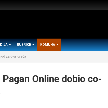
DIJA
RUBRIKE
KOMUNA
od za dva igrača
Pagan Online dobio co-
a