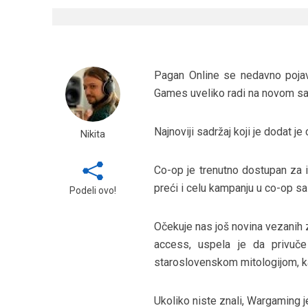
Pagan Online se nedavno pojav
Games uveliko radi na novom sa
Najnoviji sadržaj koji je dodat je
Nikita
Co-op je trenutno dostupan za i
preći i celu kampanju u co-op sa
Podeli ovo!
Očekuje nas još novina vezanih za
access, uspela je da privuče
staroslovenskom mitologijom, k
Ukoliko niste znali, Wargaming j