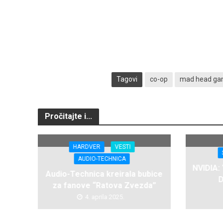
Tagovi
co-op
mad head g
Pročitajte i...
HARDVER
VESTI
AUDIO-TECHNICA
NVIDIA:
Audio-Technica kreirala bubice
D
za fanove “Ratova Zvezda”
4. aprila 2025.