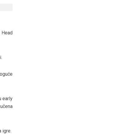
d Head
i.
moguće
u early
vučena
 igre.