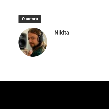
O autoru
Nikita