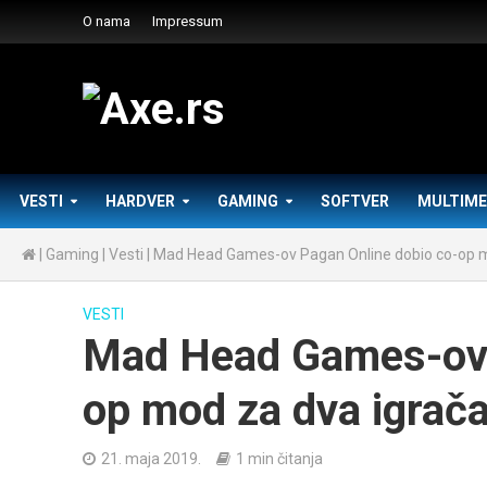
O nama
Impressum
VESTI
HARDVER
GAMING
SOFTVER
MULTIME
|
Gaming
|
Vesti
|
Mad Head Games-ov Pagan Online dobio co-op m
VESTI
Mad Head Games-ov 
op mod za dva igrač
21. maja 2019.
1 min čitanja