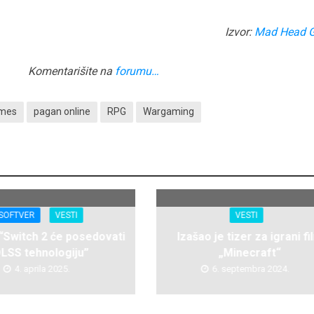
Izvor:
Mad Head 
Komentarišite na
forumu…
ames
pagan online
RPG
Wargaming
SOFTVER
VESTI
VESTI
 “Switch 2 će posedovati
Izašao je tizer za igrani fi
LSS tehnologiju”
„Minecraft“
4. aprila 2025.
6. septembra 2024.