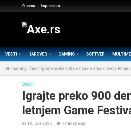
O nama
Impressum
VESTI
HARDVER
GAMING
SOFTVER
MULTIME
|
Gaming
|
Vesti
|
Igrajte preko 900 demoa na Steam-ovom letnje
VESTI
Igrajte preko 900 d
letnjem Game Festiv
18. juna 2020.
1 min čitanja