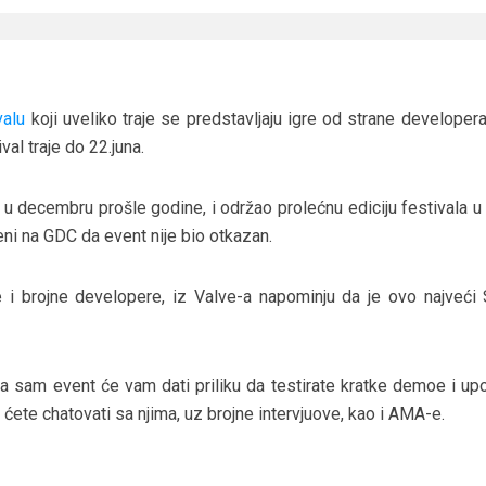
alu
koji uveliko traje se predstavljaju igre od strane developer
al traje do 22.juna.
l u decembru prošle godine, i održao prolećnu ediciju festivala u
jeni na GDC da event nije bio otkazan.
 i brojne developere, iz Valve-a napominju da je ovo najveći
a sam event će vam dati priliku da testirate kratke demoe i up
 ćete chatovati sa njima, uz brojne intervjuove, kao i AMA-e.