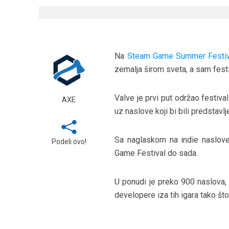
Na
Steam Game Summer Festiv
zemalja širom sveta, a sam festiv
Valve je prvi put održao festiva
AXE
uz naslove koji bi bili predstavl
Sa naglaskom na indie naslove
Podeli ovo!
Game Festival do sada.
U ponudi je preko 900 naslova, 
developere iza tih igara tako što