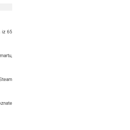
a iz 65
 martu,
 Steam
oznate