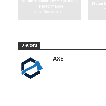
Steam Machine DIY – Epizoda 2
Steam M
– Performanse
25. februara 2026.
O autoru
AXE