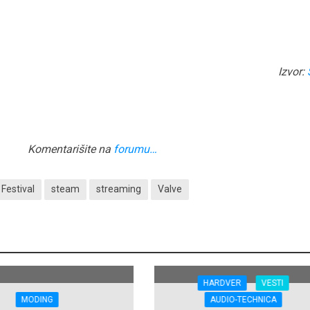
Izvor:
Komentarišite na
forumu…
Festival
steam
streaming
Valve
HARDVER
VESTI
MODING
AUDIO-TECHNICA