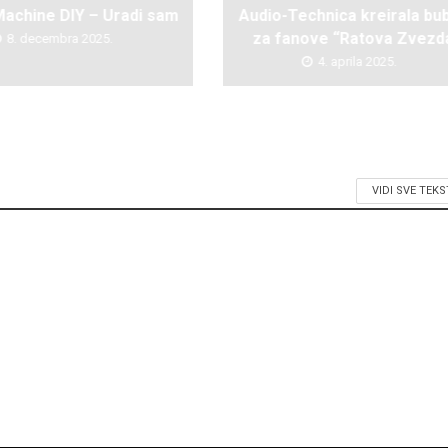
achine DIY – Uradi sam
Audio-Technica kreirala bu
za fanove “Ratova Zvezd
8. decembra 2025.
4. aprila 2025.
VIDI SVE TEK