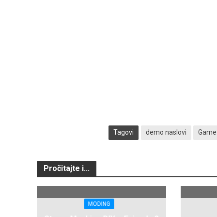
Tagovi
demo naslovi
Game 
Pročitajte i...
MODING