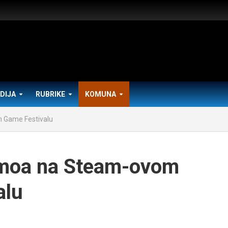
DIJA
RUBRIKE
KOMUNA
m Game Festivalu
emoa na Steam-ovom
alu