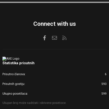
S
Connect with us
Facebook
Kontaktirajte nas
RSS
Statistika prisutnih
Prisutno članova
6
Prisutnih gostiju
593
Ukupno posetilaca
599
Ukupan broj može sadržati i skrivene posetioce.