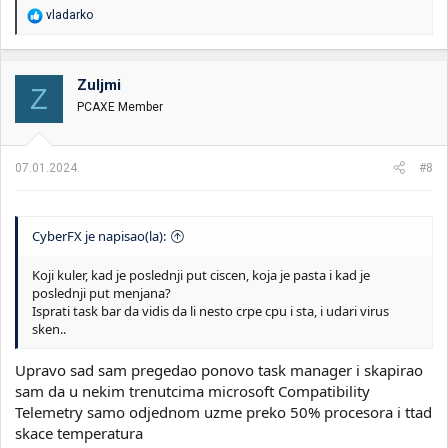
R
vladarko
e
a
g
o
Zuljmi
Z
v
PCAXE Member
a
n
j
a
07.01.2024.
#8
:
CyberFX je napisao(la):
Koji kuler, kad je poslednji put ciscen, koja je pasta i kad je
poslednji put menjana?
Isprati task bar da vidis da li nesto crpe cpu i sta, i udari virus
sken..
Upravo sad sam pregedao ponovo task manager i skapirao
sam da u nekim trenutcima microsoft Compatibility
Telemetry samo odjednom uzme preko 50% procesora i ttad
skace temperatura