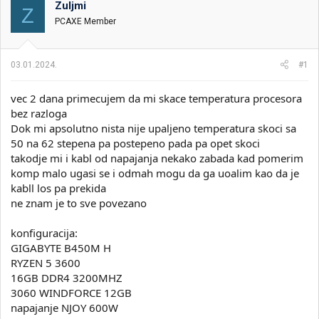
Zuljmi
i
o
Z
k
k
PCAXE Member
t
r
e
e
m
t
03.01.2024.
#1
e
a
n
vec 2 dana primecujem da mi skace temperatura procesora
j
a
bez razloga
Dok mi apsolutno nista nije upaljeno temperatura skoci sa
50 na 62 stepena pa postepeno pada pa opet skoci
takodje mi i kabl od napajanja nekako zabada kad pomerim
komp malo ugasi se i odmah mogu da ga uoalim kao da je
kabll los pa prekida
ne znam je to sve povezano
konfiguracija:
GIGABYTE B450M H
RYZEN 5 3600
16GB DDR4 3200MHZ
3060 WINDFORCE 12GB
napajanje NJOY 600W