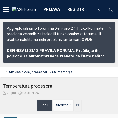
PRIJAVA
REGISTRACIJA
Apgrejdovali smo forum na XenForo 2.1.1, ukoliko imate
predloga vezanih za izgled ili funkcionalnost foruma, ili
ukoliko naletite na neki problem, javite nam
OVDE
DEFINISALI SMO PRAVILA FORUMA. Pročitajte ih,
pojaviće se automatski kada krenete da čitate nešto!
Matične ploče, procesori i RAM memorije
Temperatura procesora
Z
D
Zuljmi
03.01.2024.
a
a
č
t
Poslednja
1 od 8
Sledeća
e
u
t
m
n
p