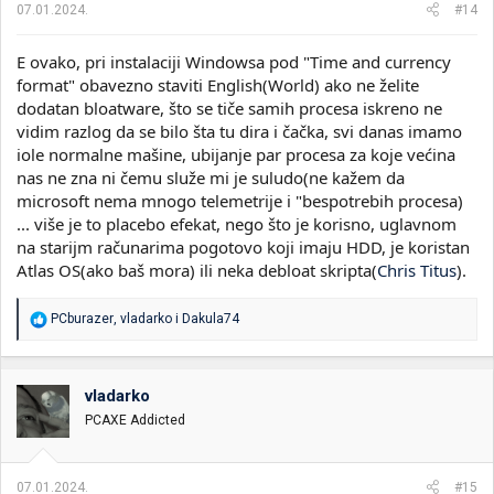
07.01.2024.
#14
:
E ovako, pri instalaciji Windowsa pod "Time and currency
format" obavezno staviti English(World) ako ne želite
dodatan bloatware, što se tiče samih procesa iskreno ne
vidim razlog da se bilo šta tu dira i čačka, svi danas imamo
iole normalne mašine, ubijanje par procesa za koje većina
nas ne zna ni čemu služe mi je suludo(ne kažem da
microsoft nema mnogo telemetrije i "bespotrebih procesa)
... više je to placebo efekat, nego što je korisno, uglavnom
na starijm računarima pogotovo koji imaju HDD, je koristan
Atlas OS(ako baš mora) ili neka debloat skripta(
Chris Titus
).
R
PCburazer
,
vladarko
i
Dakula74
e
a
g
o
vladarko
v
PCAXE Addicted
a
n
j
a
07.01.2024.
#15