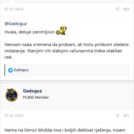
j
a
07.01.2024.
#20
:
@Gadoguz
Hvala, deluje zanimljivo!
Nemam sada vremena da probam, ali hoću prilikom sledeće
instalacije. Starijim i/ili slabijim računarima treba olakšati
rad.
R
Gadoguz
e
a
g
o
Gadoguz
v
PCAXE Member
a
n
j
a
07.01.2024.
#21
:
Nema na čemu! Možda ima i boljih debloat rješenja, nisam