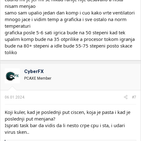
nisam menjao
samo sam upalio jedan dan komp i cuo kako vrte ventilatori
mnogo jace i vidim temp a graficka i sve ostalo na norm
temperaturi
graficka posle 5-6 sati igrica bude na 50 stepeni kad tek
upalim komp bude na 35 otprilike a procesor tokom igranja
bude na 80+ stepeni a idle bude 55-75 stepeni posto skace
toliko
CyberFX
PCAXE Member
06.01.2024.
#7
Koji kuler, kad je poslednji put ciscen, koja je pasta i kad je
poslednji put menjana?
Isprati task bar da vidis da li nesto crpe cpu i sta, i udari
virus sken..