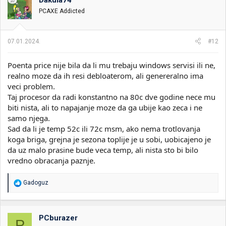
PCAXE Addicted
07.01.2024.
#12
Poenta price nije bila da li mu trebaju windows servisi ili ne,
realno moze da ih resi debloaterom, ali genereralno ima
veci problem.
Taj procesor da radi konstantno na 80c dve godine nece mu
biti nista, ali to napajanje moze da ga ubije kao zeca i ne
samo njega.
Sad da li je temp 52c ili 72c msm, ako nema trotlovanja
koga briga, grejna je sezona toplije je u sobi, uobicajeno je
da uz malo prasine bude veca temp, ali nista sto bi bilo
vredno obracanja paznje.
R
Gadoguz
e
a
g
o
PCburazer
P
v