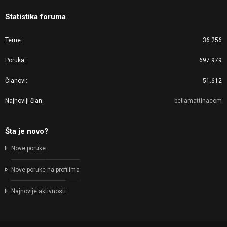
Statistika foruma
Teme
36.256
Poruka
697.979
Članovi
51.612
Najnoviji član
bellamattinacom
Šta je novo?
Nove poruke
Nove poruke na profilima
Najnovije aktivnosti