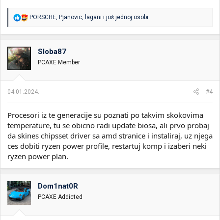
R
PORSCHE
,
Pjanovic
,
lagani
i još jednoj osobi
e
a
g
o
Sloba87
v
PCAXE Member
a
n
j
a
04.01.2024.
#4
:
Procesori iz te generacije su poznati po takvim skokovima
temperature, tu se obicno radi update biosa, ali prvo probaj
da skines chipsset driver sa amd stranice i instaliraj, uz njega
ces dobiti ryzen power profile, restartuj komp i izaberi neki
ryzen power plan.
Dom1nat0R
PCAXE Addicted