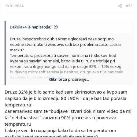
a
08.01.2024.
#23
:
Dakula74 je napisao(la):
Druze, bespotrebno gubis vreme gledajuci neke potpuno
nebitne stvari, ako ti windows radi bez problema zasto cackas
mecku?
Temperatura procesora ti sasvim normalna i ti skokovi kod
Ryzena su sasvim normalni, bitno je da ti PC ne trotluje pri
nekom radu ili gejmiongu sad da li je usage 32% ili 15% nekog
budjavog microsoft servisa je nebitno, drugo ako ti je bas stalo
da ubijes taj servis evo i kako:
Kliknite za proširenje...
Click
Start
, type
Task Scheduler
, and then press
Enter.
Druze 32% je bilo samo kad sam skrinsotovao a lwpo sam
On the
TaskScheduler
window, go to this path:
Task
Scheduler Library\Microsoft\Windows\Application
napisao da je bilo izmedju 80 i 90% i da je bas tad porasla
Experience
.
temperatura
On the
Application Experience
folder, look for
Zanemarivao sam te "budjave" stvari dok nisam video da mi
Microsoft Compatibility Appraiser
.
ta "nebitna stvar" zauzima 90% procesora i povecava
Right-click on it, select
Disable,
and then confirm to
temperaturu
complete the process.
I ako je vec do napajanja kako to da sa tenperaturom
Once you’re done, you may check if the issue persists.
graficke i maticne nema nikakvih problema?