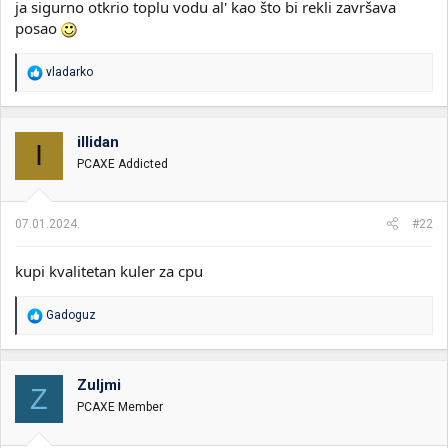
ja sigurno otkrio toplu vodu al' kao što bi rekli završava
posao
R
vladarko
e
a
g
o
illidan
I
v
PCAXE Addicted
a
n
j
a
07.01.2024.
#22
:
kupi kvalitetan kuler za cpu
R
Gadoguz
e
a
g
o
Zuljmi
Z
v
PCAXE Member
a
n
j