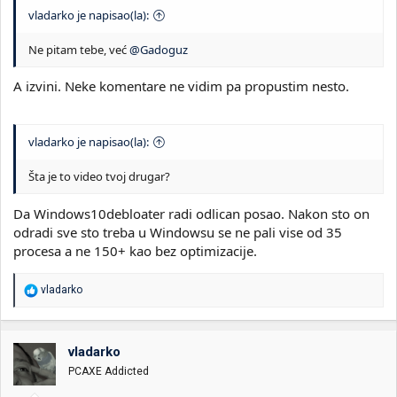
vladarko je napisao(la):
Ne pitam tebe, već
@Gadoguz
A izvini. Neke komentare ne vidim pa propustim nesto.
vladarko je napisao(la):
Šta je to video tvoj drugar?
Da Windows10debloater radi odlican posao. Nakon sto on
odradi sve sto treba u Windowsu se ne pali vise od 35
procesa a ne 150+ kao bez optimizacije.
R
vladarko
e
a
g
o
vladarko
v
PCAXE Addicted
a
n