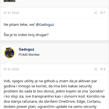
07.01.2024.
#17
Ne pitam tebe, već
@Gadoguz
Šta je to video tvoj drugar?
Gadoguz
PCAXE Member
07.01.2024.
#18
Vidi, njegov utility je na github-u znam da je aktivan par
godina i mnogo se koristi, da ima bilo kakav security
problem do sada bi bio skinut, jedini kojem se zna "poreklo"
i ko stoji iza, sve transprantno kao i izvnorni kod. Koristio na
dva starija računara, da obrišem OneDrive, Edge, Cortanu,
dodam power plan, ograničim update na samo security