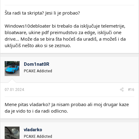
:
Šta radi ta skripta? Jesi li je probao?
Windows10debloater bi trebalo da isključuje telemetrije,
bloatware, ukine pdf preimudstvo za edge, isključi one
drive... Može da se bira šta hoćeš da uradiš, a možeš i da
uključiš nešto ako si se zeznuo.
Dom1nat0R
PCAXE Addicted
07.01.2024.
#16
Mene pitas vladarko? Ja nisam probao ali moj drugar kaze
da je vido to i da radi odlicno.
vladarko
PCAXE Addicted