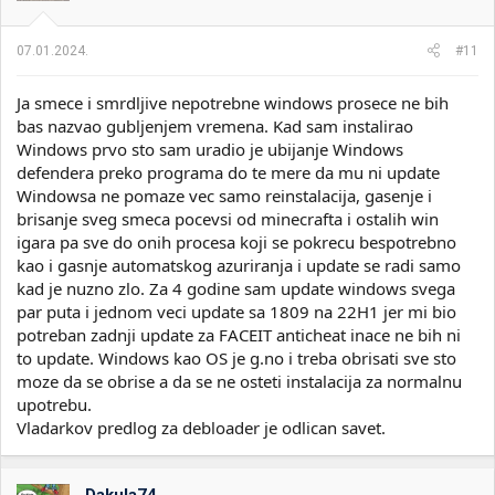
n
j
a
07.01.2024.
#11
:
Ja smece i smrdljive nepotrebne windows prosece ne bih
bas nazvao gubljenjem vremena. Kad sam instalirao
Windows prvo sto sam uradio je ubijanje Windows
defendera preko programa do te mere da mu ni update
Windowsa ne pomaze vec samo reinstalacija, gasenje i
brisanje sveg smeca pocevsi od minecrafta i ostalih win
igara pa sve do onih procesa koji se pokrecu bespotrebno
kao i gasnje automatskog azuriranja i update se radi samo
kad je nuzno zlo. Za 4 godine sam update windows svega
par puta i jednom veci update sa 1809 na 22H1 jer mi bio
potreban zadnji update za FACEIT anticheat inace ne bih ni
to update. Windows kao OS je g.no i treba obrisati sve sto
moze da se obrise a da se ne osteti instalacija za normalnu
upotrebu.
Vladarkov predlog za debloader je odlican savet.
Dakula74