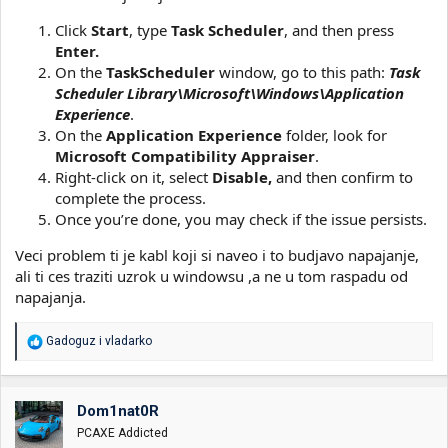
Click
Start
, type
Task Scheduler
, and then press
Enter.
On the
TaskScheduler
window, go to this path:
Task
Scheduler Library\Microsoft\Windows\Application
Experience
.
On the
Application Experience
folder, look for
Microsoft Compatibility Appraiser
.
Right-click on it, select
Disable,
and then confirm to
complete the process.
Once you’re done, you may check if the issue persists.
Veci problem ti je kabl koji si naveo i to budjavo napajanje,
ali ti ces traziti uzrok u windowsu ,a ne u tom raspadu od
napajanja.
R
Gadoguz
i
vladarko
e
a
g
o
Dom1nat0R
v
PCAXE Addicted
a