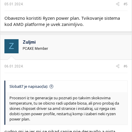
05.01.2024.
#5
Obavezno koristiti Ryzen power plan. Tvikovanje sistema
kod AMD platforme je uvek zanimljivo.
Zuljmi
Z
PCAXE Member
06.01.2024.
#6
Sloba87 je napisao(la):
Procesori iz te generacije su poznati po takvim skokovima
temperature, tu se obicno radi update biosa, ali prvo probaj da
skines chipsset driver sa amd stranice i instaliraj, uz njega ces
dobiti ryzen power profile, restartuj komp i izaberi neki ryzen
power plan.
cudno mi je jer mi se nikad ranije nije desavallo a nista