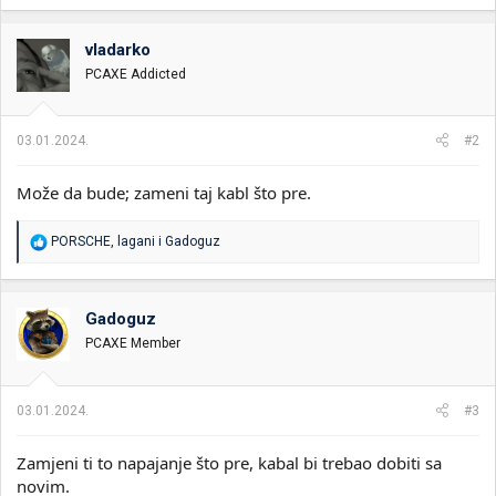
vladarko
PCAXE Addicted
03.01.2024.
#2
Može da bude; zameni taj kabl što pre.
R
PORSCHE
,
lagani
i
Gadoguz
e
a
g
o
Gadoguz
v
PCAXE Member
a
n
j
a
03.01.2024.
#3
:
Zamjeni ti to napajanje što pre, kabal bi trebao dobiti sa
novim.