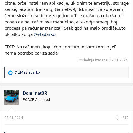
bitne, brže instaliram aplikacije, uklonim telemetriju, storage
sense, lacation tracking, GameDvR, itd. stvari za koje znam
čemu služe i nisu bitne za jednu office mašinu a olakša mi
posao da ne tražim sve manuelno, a takodje smanji boj
procesa pa računar star cca 15tak godina malo prodiše..Eto
ukratko kolga
@vladarko
EDIT: Na računaru koji lično koristim, nisam korisio jel'
nema potrebe bar za sada.
Poslednja izmena:
07.01.2024.
R
R1zl4
i
vladarko
e
a
g
o
Dom1nat0R
v
PCAXE Addicted
a
n
j
a
07.01.2024.
#19
: