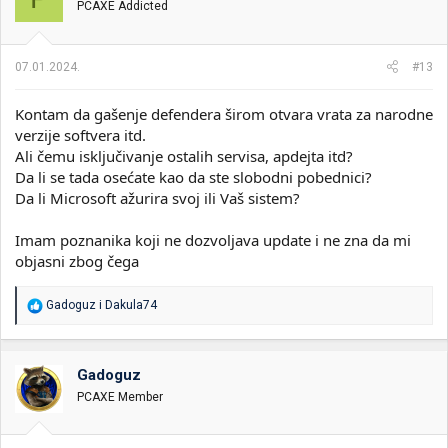
PCAXE Addicted
a
n
j
a
07.01.2024.
#13
:
Kontam da gašenje defendera širom otvara vrata za narodne
verzije softvera itd.
Ali čemu isključivanje ostalih servisa, apdejta itd?
Da li se tada osećate kao da ste slobodni pobednici?
Da li Microsoft ažurira svoj ili Vaš sistem?
Imam poznanika koji ne dozvoljava update i ne zna da mi
objasni zbog čega
R
Gadoguz
i
Dakula74
e
a
g
o
Gadoguz
v
PCAXE Member
a
n
j
a