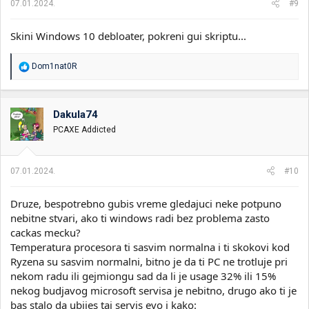
07.01.2024.
#9
Skini Windows 10 debloater, pokreni gui skriptu...
R
Dom1nat0R
e
a
g
o
Dakula74
v
PCAXE Addicted
a
n
j
a
07.01.2024.
#10
:
Druze, bespotrebno gubis vreme gledajuci neke potpuno
nebitne stvari, ako ti windows radi bez problema zasto
cackas mecku?
Temperatura procesora ti sasvim normalna i ti skokovi kod
Ryzena su sasvim normalni, bitno je da ti PC ne trotluje pri
nekom radu ili gejmiongu sad da li je usage 32% ili 15%
nekog budjavog microsoft servisa je nebitno, drugo ako ti je
bas stalo da ubijes taj servis evo i kako: