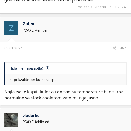
Veci problem ti je kabl koji si naveo i to budjavo napajanje, ali ti
Poslednja izmena:
08.01.2024.
ces traziti uzrok u windowsu ,a ne u tom raspadu od napajanja.
Zuljmi
Z
PCAXE Member
08.01.2024.
#24
illidan je napisao(la):
kupi kvalitetan kuler za cpu
Najlakse je kupiti kuler ali do sad su temperature bile skroz
normalne sa stock coolerom zato mi nije jasno
vladarko
PCAXE Addicted