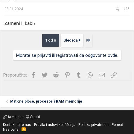
08.01.2024.
#25
Zameni li kabl?
Poslednja
1 od 8
Sledeća
Morate se prijaviti ili registrovati da odgovorite ovde.
Facebook
Twitter
Reddit
Pinterest
Tumblr
WhatsApp
Imejl
Link
Preporučite:
Matične ploče, procesori i RAM memorije
Axe Light
Srpski
Kontaktirajte nas
Pravila i uslovi korišćenja
Politika privatnosti
Pomoć
Naslovna
R
S