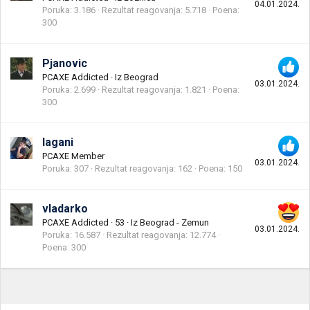
04.01.2024.
Poruka
3.186
Rezultat reagovanja
5.718
Poena
300
Pjanovic
PCAXE Addicted
·
Iz
Beograd
03.01.2024.
Poruka
2.699
Rezultat reagovanja
1.821
Poena
300
lagani
PCAXE Member
03.01.2024.
Poruka
307
Rezultat reagovanja
162
Poena
150
vladarko
PCAXE Addicted
·
53
·
Iz
Beograd - Zemun
03.01.2024.
Poruka
16.587
Rezultat reagovanja
12.774
Poena
300