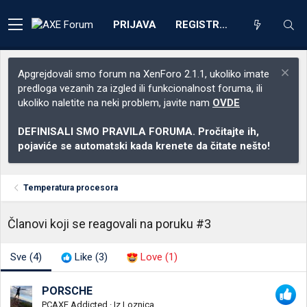
PRIJAVA
REGISTRACIJA
Apgrejdovali smo forum na XenForo 2.1.1, ukoliko imate
predloga vezanih za izgled ili funkcionalnost foruma, ili
ukoliko naletite na neki problem, javite nam
OVDE
DEFINISALI SMO PRAVILA FORUMA. Pročitajte ih,
pojaviće se automatski kada krenete da čitate nešto!
Temperatura procesora
Članovi koji se reagovali na poruku #3
Sve
(4)
Like
(3)
Love
(1)
PORSCHE
PCAXE Addicted
·
Iz
Loznica