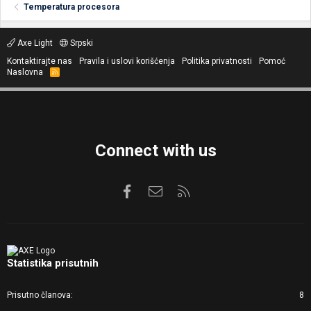
Temperatura procesora
Axe Light
Srpski
Kontaktirajte nas
Pravila i uslovi korišćenja
Politika privatnosti
Pomoć
Naslovna
R
S
S
Connect with us
Facebook
Kontaktirajte nas
RSS
Statistika prisutnih
Prisutno članova
8