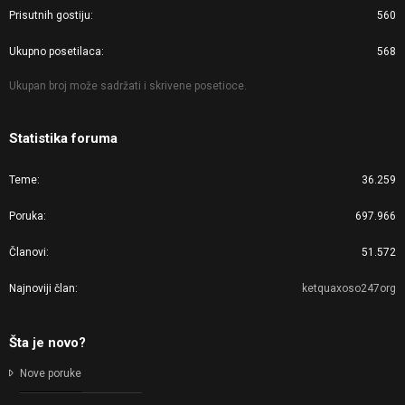
Prisutnih gostiju
560
Ukupno posetilaca
568
Ukupan broj može sadržati i skrivene posetioce.
Statistika foruma
Teme
36.259
Poruka
697.966
Članovi
51.572
Najnoviji član
ketquaxoso247org
Šta je novo?
Nove poruke