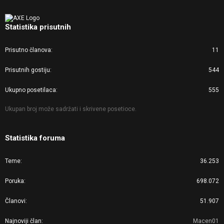
Statistika prisutnih
Prisutno članova
11
Prisutnih gostiju
544
Ukupno posetilaca
555
Ukupan broj može sadržati i skrivene posetioce.
Statistika foruma
Teme
36.253
Poruka
698.072
Članovi
51.907
Najnoviji član
Macen01