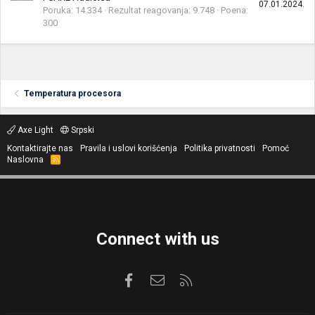
07.01.2024.
Poruka
14.334
Rezultat reagovanja
9.748
Poena
300
Temperatura procesora
Axe Light
Srpski
Kontaktirajte nas
Pravila i uslovi korišćenja
Politika privatnosti
Pomoć
Naslovna
R
S
S
Connect with us
Facebook
Kontaktirajte nas
RSS