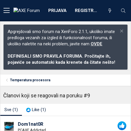
PRIJAVA
REGISTRACIJA
Apgrejdovali smo forum na XenForo 2.1.1, ukoliko imate
predloga vezanih za izgled ili funkcionalnost foruma, ili
ukoliko naletite na neki problem, javite nam
OVDE
DEFINISALI SMO PRAVILA FORUMA. Pročitajte ih,
pojaviće se automatski kada krenete da čitate nešto!
Temperatura procesora
Članovi koji se reagovali na poruku #9
Sve
(1)
Like
(1)
Dom1nat0R
PCAXE Addicted