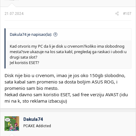
n
j
a
21.07.2024.
#107
:
Dakula74 je napisao(la):
Kad otvoris my PC da li je disk u crvenom?koliko ima slobodnog
mesta?sve ukazuje na los sata kabl, pregledaj ga raskaci i ubodi u
drugi sata slot?
Jel koristis ESET?
Disk nije bio u crvenom, imao je jos oko 150gb slobodno,
sata kabal sam promenio sa dosta boljim ASUS ROG, i
promenio sam bio mesto.
Nekad davno sam koristio ESET, sad free verziju AVAST (idu
mi na k, sto reklama izbacuju)
Dakula74
PCAXE Addicted