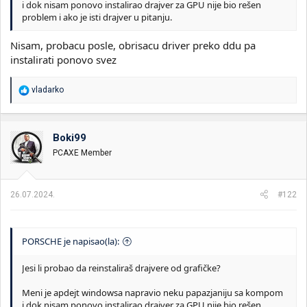
i dok nisam ponovo instalirao drajver za GPU nije bio rešen
problem i ako je isti drajver u pitanju.
Nisam, probacu posle, obrisacu driver preko ddu pa
instalirati ponovo svez
R
vladarko
e
a
g
o
Boki99
v
PCAXE Member
a
n
j
a
26.07.2024.
#122
:
PORSCHE je napisao(la):
Jesi li probao da reinstaliraš drajvere od grafičke?
Meni je apdejt windowsa napravio neku papazjaniju sa kompom
i dok nisam ponovo instalirao drajver za GPU nije bio rešen