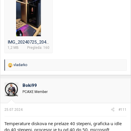
IMG_20240725_204111.jpg
1,2 MB
Pregleda: 160
R
vladarko
e
a
g
o
Boki99
v
PCAXE Member
a
n
j
a
25.07.2024.
#111
:
Temperature diskova ne prelaze 40 stepeni, graficka u idle
do 40 stepeni, procesor je tu od 40 do 50, microsoft