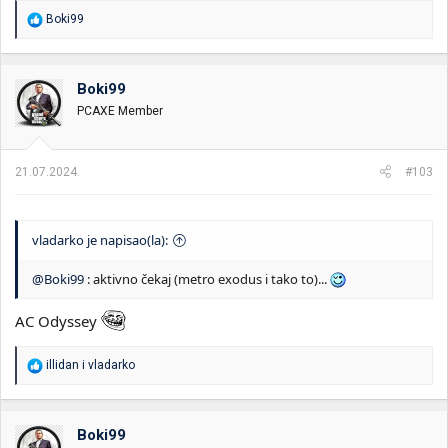
R
Boki99
e
a
g
o
Boki99
v
PCAXE Member
a
n
j
a
21.07.2024.
#103
:
vladarko je napisao(la):
@Boki99
: aktivno čekaj (metro exodus i tako to)...
AC Odyssey
R
illidan
i
vladarko
e
a
g
o
Boki99
v