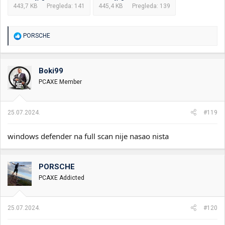
443,7 KB
Pregleda: 141
445,4 KB
Pregleda: 139
R
PORSCHE
e
a
g
o
Boki99
v
PCAXE Member
a
n
j
a
25.07.2024.
#119
:
windows defender na full scan nije nasao nista
PORSCHE
PCAXE Addicted
25.07.2024.
#120