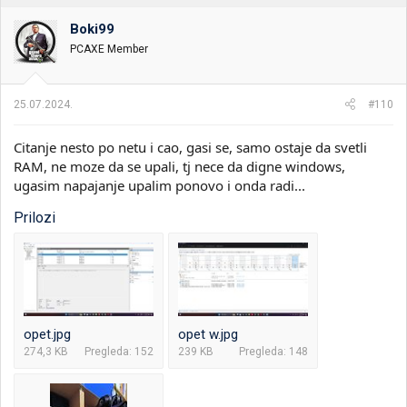
Boki99
PCAXE Member
25.07.2024.
#110
Citanje nesto po netu i cao, gasi se, samo ostaje da svetli
RAM, ne moze da se upali, tj nece da digne windows,
ugasim napajanje upalim ponovo i onda radi...
Prilozi
opet.jpg
opet w.jpg
274,3 KB
Pregleda: 152
239 KB
Pregleda: 148