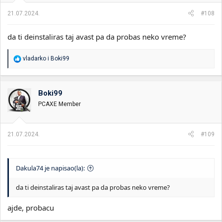
21.07.2024.
#108
da ti deinstaliras taj avast pa da probas neko vreme?
R
vladarko
i
Boki99
e
a
g
o
Boki99
v
PCAXE Member
a
n
j
a
21.07.2024.
#109
:
Dakula74 je napisao(la):
da ti deinstaliras taj avast pa da probas neko vreme?
ajde, probacu