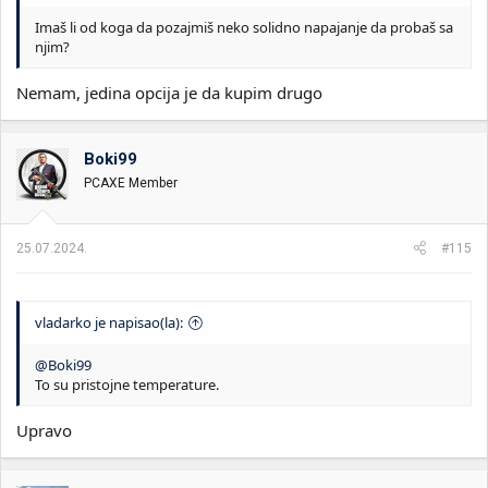
Imaš li od koga da pozajmiš neko solidno napajanje da probaš sa
njim?
Nemam, jedina opcija je da kupim drugo
Boki99
PCAXE Member
25.07.2024.
#115
vladarko je napisao(la):
@Boki99
To su pristojne temperature.
Upravo