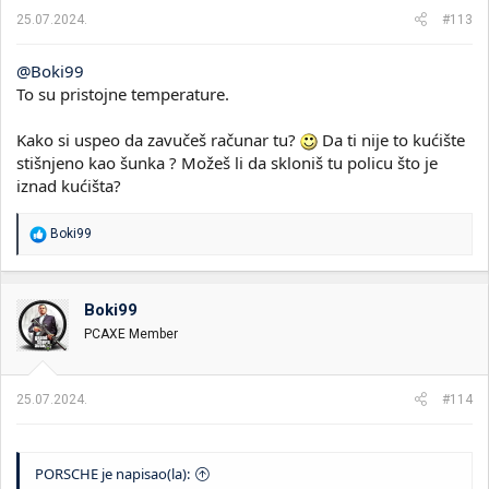
a
25.07.2024.
#113
:
@Boki99
To su pristojne temperature.
Kako si uspeo da zavučeš računar tu?
Da ti nije to kućište
stišnjeno kao šunka ? Možeš li da skloniš tu policu što je
iznad kućišta?
R
Boki99
e
a
g
o
Boki99
v
PCAXE Member
a
n
j
a
25.07.2024.
#114
:
PORSCHE je napisao(la):