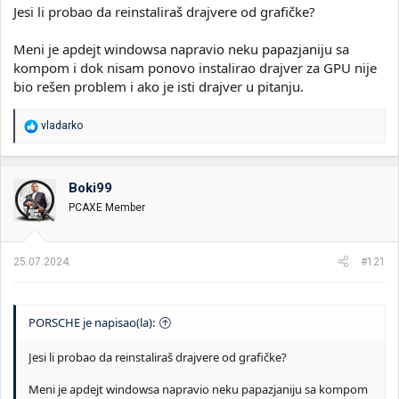
Jesi li probao da reinstaliraš drajvere od grafičke?
Meni je apdejt windowsa napravio neku papazjaniju sa
kompom i dok nisam ponovo instalirao drajver za GPU nije
bio rešen problem i ako je isti drajver u pitanju.
R
vladarko
e
a
g
o
Boki99
v
PCAXE Member
a
n
j
a
25.07.2024.
#121
:
PORSCHE je napisao(la):
Jesi li probao da reinstaliraš drajvere od grafičke?
Meni je apdejt windowsa napravio neku papazjaniju sa kompom