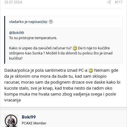
25.07.2024.
#117
:
vladarko je napisao(la):
@Boki99
To su pristojne temperature.
Kako si uspeo da zavučeš računar tu?
Da ti nije to kućište
stišnjeno kao šunka ? Možeš li da skloniš tu policu što je iznad
kućišta?
Daska/polica je pola santimetra iznad PC-a
Nemam gde
da je sklonim ona mora da bude tu, kad sam sklopio
racunar, morao sam da podignem drzace ove daske kako bi
kuciste stalo, sve je knap, kad treba nesto da radim oko
kompa muka me hvata samo zbog vadjenja svega i posle
vracanja
Boki99
PCAXE Member