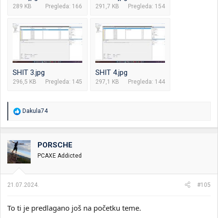
289 KB
Pregleda: 166
291,7 KB
Pregleda: 154
SHIT 3.jpg
SHIT 4.jpg
296,5 KB
Pregleda: 145
297,1 KB
Pregleda: 144
R
Dakula74
e
a
g
o
PORSCHE
v
PCAXE Addicted
a
n
j
a
21.07.2024.
#105
:
To ti je predlagano još na početku teme.