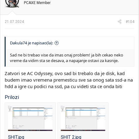
PCAXE Member
a
n
j
a
21.07.2024.
#104
:
Dakula74 je napisao(la):
Sad ne bi trebao vise da imas onaj problem! ja bih cekao neko
vreme da vidim sta se desava, a napajanje ostavi za kasnije.
Zatvori se AC Odyssey, ovo sad bi trebalo da je disk, kad
budem imao vremena premesticu sve sa onog sata ssd-a na
hdd a igre cu podici na ssd, pa cu videti sta ce onda biti
Prilozi
SHIT.jpg
SHIT 2.jpg