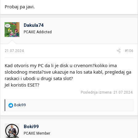
Probaj pa javi.
Dakula74
PCAXE Addicted
21.07.2024.
#106
Kad otvoris my PC da li je disk u crvenom?koliko ima
slobodnog mesta?sve ukazuje na los sata kabl, pregledaj ga
raskaci i ubodi u drugi sata slot?
Jel koristis ESET?
Poslednja izmena:
21.07.2024.
R
Boki99
e
a
g
o
Boki99
v
PCAXE Member
a