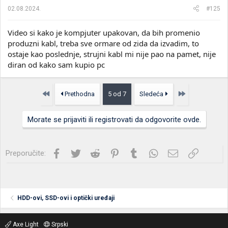
a
02.08.2024.
#125
:
Video si kako je kompjuter upakovan, da bih promenio
produzni kabl, treba sve ormare od zida da izvadim, to
ostaje kao poslednje, strujni kabl mi nije pao na pamet, nije
diran od kako sam kupio pc
Prvo
Poslednja
Prethodna
5 od 7
Sledeća
Morate se prijaviti ili registrovati da odgovorite ovde.
Facebook
Twitter
Reddit
Pinterest
Tumblr
WhatsApp
Imejl
Link
Preporučite:
HDD-ovi, SSD-ovi i optički uređaji
Axe Light
Srpski