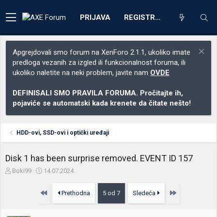
PRIJAVA
REGISTRACIJA
Apgrejdovali smo forum na XenForo 2.1.1, ukoliko imate
predloga vezanih za izgled ili funkcionalnost foruma, ili
ukoliko naletite na neki problem, javite nam
OVDE
DEFINISALI SMO PRAVILA FORUMA. Pročitajte ih,
pojaviće se automatski kada krenete da čitate nešto!
HDD-ovi, SSD-ovi i optički uređaji
Disk 1 has been surprise removed. EVENT ID 157
Z
D
Boki99
14.07.2024.
a
a
č
t
Prvo
Poslednja
Prethodna
5 od 7
Sledeća
e
u
t
m
n
p