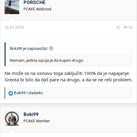
PORSCHE
PCAXE Addicted
25.07.2024.
#116
Boki99 je napisao(la):
Nemam, jedina opcija je da kupim drugo
Ne može se na osnovu toga zaključiti 100% da je napajanje.
Greota bi bilo da daš pare na drugo, a da se ne reši problem.
R
Boki99
i
vladarko
e
a
g
o
Boki99
v
PCAXE Member
a
n
j
a