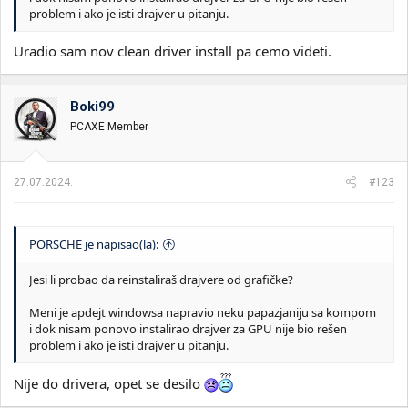
problem i ako je isti drajver u pitanju.
Uradio sam nov clean driver install pa cemo videti.
Boki99
PCAXE Member
27.07.2024.
#123
PORSCHE je napisao(la):
Jesi li probao da reinstaliraš drajvere od grafičke?
Meni je apdejt windowsa napravio neku papazjaniju sa kompom
i dok nisam ponovo instalirao drajver za GPU nije bio rešen
problem i ako je isti drajver u pitanju.
Nije do drivera, opet se desilo