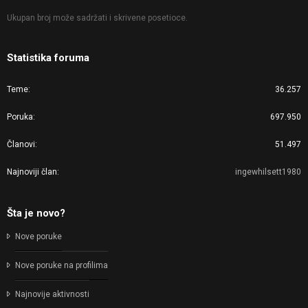
Ukupan broj može sadržati i skrivene posetioce.
Statistika foruma
Teme
36.257
Poruka
697.950
Članovi
51.497
Najnoviji član
ingewhilsett1980
Šta je novo?
Nove poruke
Nove poruke na profilima
Najnovije aktivnosti