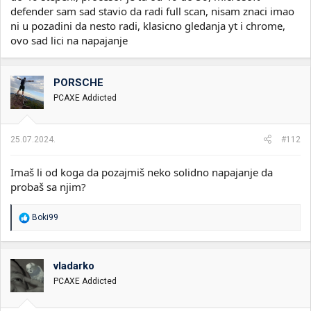
defender sam sad stavio da radi full scan, nisam znaci imao
ni u pozadini da nesto radi, klasicno gledanja yt i chrome,
ovo sad lici na napajanje
PORSCHE
PCAXE Addicted
25.07.2024.
#112
Imaš li od koga da pozajmiš neko solidno napajanje da
probaš sa njim?
R
Boki99
e
a
g
o
vladarko
v
PCAXE Addicted
a
n
j