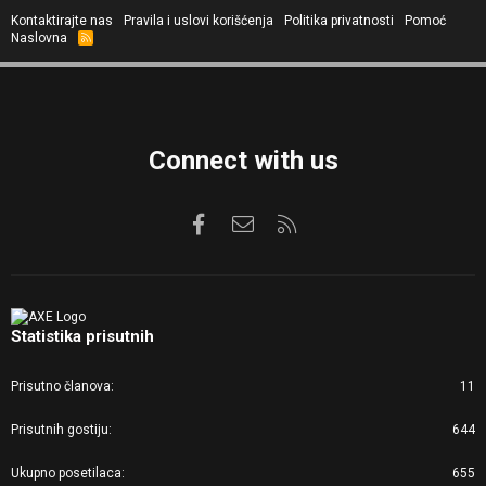
Kontaktirajte nas
Pravila i uslovi korišćenja
Politika privatnosti
Pomoć
Naslovna
R
S
S
Connect with us
Facebook
Kontaktirajte nas
RSS
Statistika prisutnih
Prisutno članova
11
Prisutnih gostiju
644
Ukupno posetilaca
655