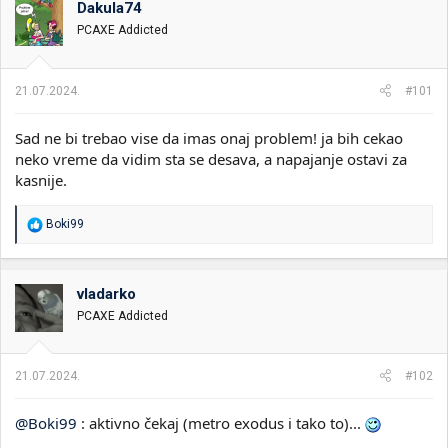
Dakula74
i
o
k
k
PCAXE Addicted
t
r
e
e
m
t
21.07.2024.
#101
e
a
n
Sad ne bi trebao vise da imas onaj problem! ja bih cekao
j
a
neko vreme da vidim sta se desava, a napajanje ostavi za
kasnije.
R
Boki99
e
a
g
o
vladarko
v
PCAXE Addicted
a
n
j
a
21.07.2024.
#102
:
@Boki99
: aktivno čekaj (metro exodus i tako to)...