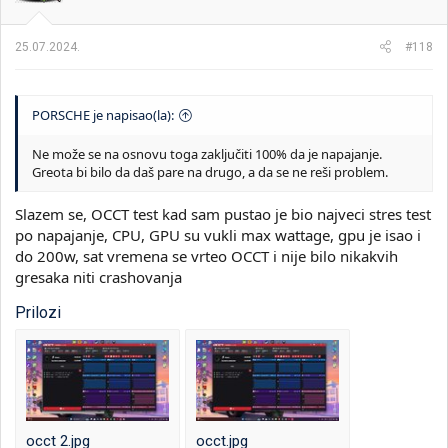
25.07.2024.
#118
PORSCHE je napisao(la):
Ne može se na osnovu toga zaključiti 100% da je napajanje.
Greota bi bilo da daš pare na drugo, a da se ne reši problem.
Slazem se, OCCT test kad sam pustao je bio najveci stres test
po napajanje, CPU, GPU su vukli max wattage, gpu je isao i
do 200w, sat vremena se vrteo OCCT i nije bilo nikakvih
gresaka niti crashovanja
Prilozi
occt 2.jpg
occt.jpg