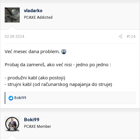
vladarko
PCAXE Addicted
02.08.2024.
#124
Već mesec dana problem.
Probaj da zameniš, ako već nisi - jedno po jedno :
- produžni kabl (ako postoji)
- strujni kabl (od računarskog napajanja do struje)
R
Boki99
e
a
g
o
Boki99
v
PCAXE Member
a
n
j