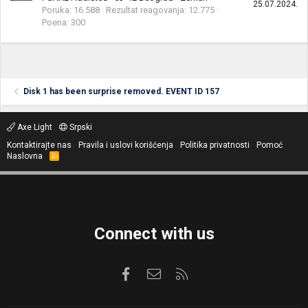
25.07.2024.
Poruka
16.588
Rezultat reagovanja
12.775
Poena
300
Disk 1 has been surprise removed. EVENT ID 157
Axe Light
Srpski
Kontaktirajte nas
Pravila i uslovi korišćenja
Politika privatnosti
Pomoć
Naslovna
R
S
S
Connect with us
Facebook
Kontaktirajte nas
RSS