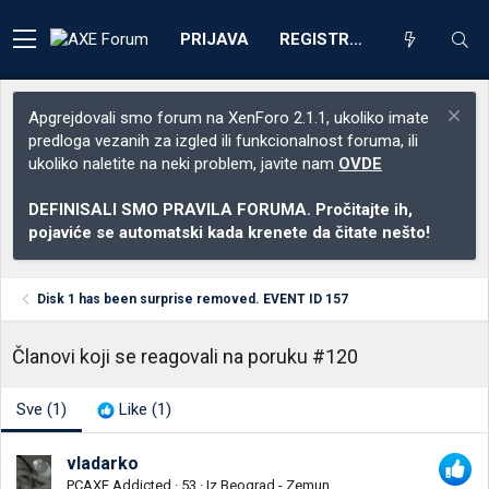
PRIJAVA
REGISTRACIJA
Apgrejdovali smo forum na XenForo 2.1.1, ukoliko imate
predloga vezanih za izgled ili funkcionalnost foruma, ili
ukoliko naletite na neki problem, javite nam
OVDE
DEFINISALI SMO PRAVILA FORUMA. Pročitajte ih,
pojaviće se automatski kada krenete da čitate nešto!
Disk 1 has been surprise removed. EVENT ID 157
Članovi koji se reagovali na poruku #120
Sve
(1)
Like
(1)
vladarko
PCAXE Addicted
·
53
·
Iz
Beograd - Zemun