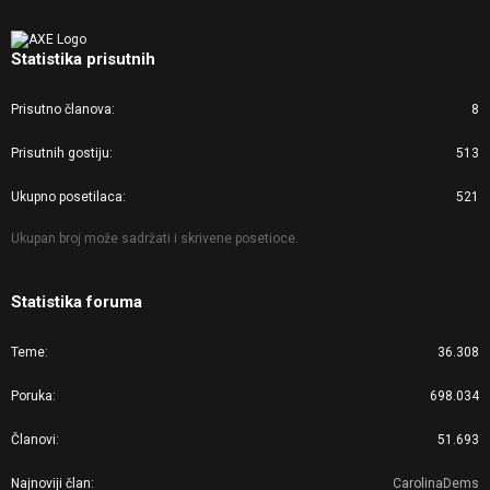
Statistika prisutnih
Prisutno članova
8
Prisutnih gostiju
513
Ukupno posetilaca
521
Ukupan broj može sadržati i skrivene posetioce.
Statistika foruma
Teme
36.308
Poruka
698.034
Članovi
51.693
Najnoviji član
CarolinaDems